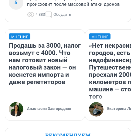
5
происходит после массовой атаки дронов
4 883
Обсудить
МНЕНИЕ
МНЕНИЕ
Продашь за 3000, налог
«Нет некрасив
возьмут с 4000. Что
городов, есть
нам готовит новый
недофинансиро
налоговый закон — он
Путешественн
коснется импорта и
проехали 2000
даже репетиторов
километров по 
машине — стои
того
Анастасия Завгородняя
Екатерина Лит
РЕКОМЕНДУЕМ