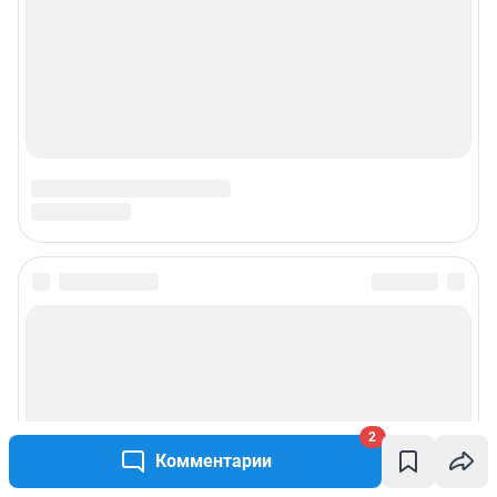
Наши вакансии
Техподдержка
Предвыборная агитация
Статистика канала в MAX
Все города сети
Мобильное приложение
Google Play
App Store
Мы в соцсетях
2
Комментарии