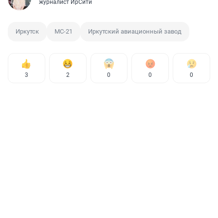
журналист ИрСити
Иркутск
МС-21
Иркутский авиационный завод
3
2
0
0
0