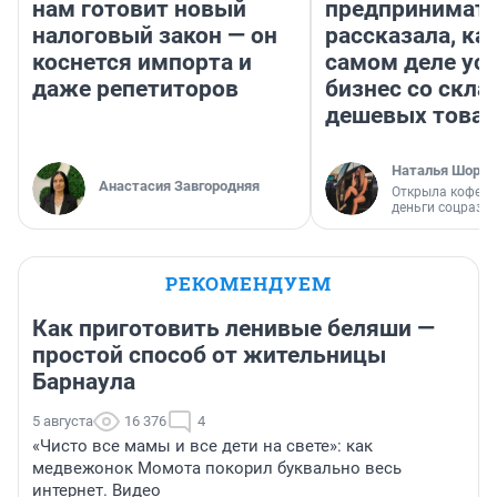
нам готовит новый
предпринимат
налоговый закон — он
рассказала, как
коснется импорта и
самом деле ус
даже репетиторов
бизнес со скл
дешевых това
Наталья Шорох
Анастасия Завгородняя
Открыла кофейн
деньги соцразв
РЕКОМЕНДУЕМ
Как приготовить ленивые беляши —
простой способ от жительницы
Барнаула
5 августа
16 376
4
«Чисто все мамы и все дети на свете»: как
медвежонок Момота покорил буквально весь
интернет. Видео