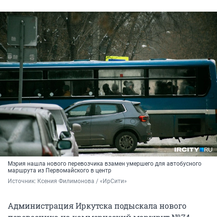
Мэрия нашла нового перевозчика взамен умершего для автобусного
маршрута из Первомайского в центр
Источник: 
Ксения Филимонова / «ИрСити»
Администрация Иркутска подыскала нового