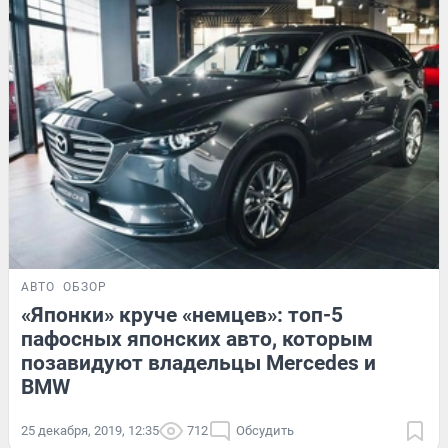
АВТО
ОБЗОР
«Японки» круче «немцев»: топ-5
пафосных японских авто, которым
позавидуют владельцы Mercedes и
BMW
25 декабря, 2019, 12:35
712
Обсудить