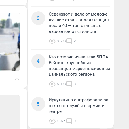
Освежают и делают моложе:
3
лучшие стрижки для женщин
после 40 — топ стильных
вариантов от стилиста
8 698
2
Кто потерял из-за атак БПЛА.
4
Рейтинг крупнейших
продавцов маркетплейсов из
Байкальского региона
6 098
3
Иркутянина оштрафовали за
5
отказ от службы в армии и
театре
4 874
3