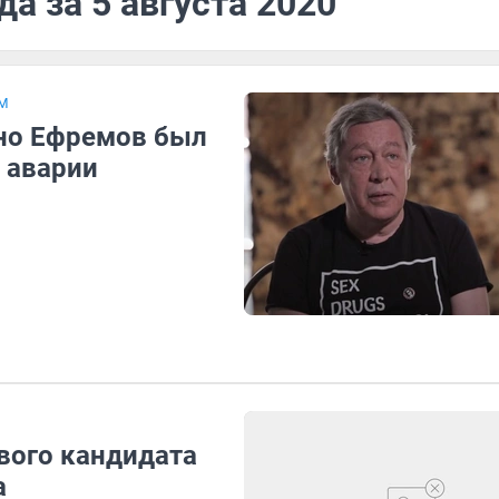
а за 5 августа 2020
М
нно Ефремов был
 аварии
вого кандидата
а