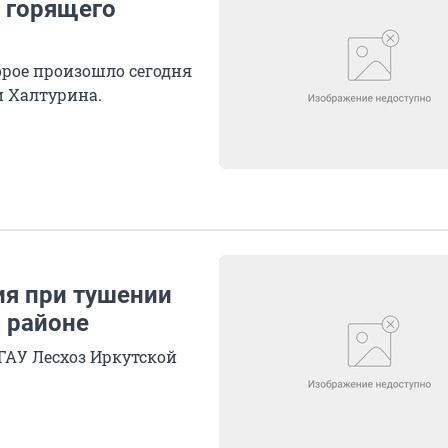
 горящего
орое произошло сегодня
и Халтурина.
я при тушении
 районе
ГАУ Лесхоз Иркутской