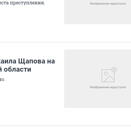
еста преступления.
хаила Щапова на
й области
о.