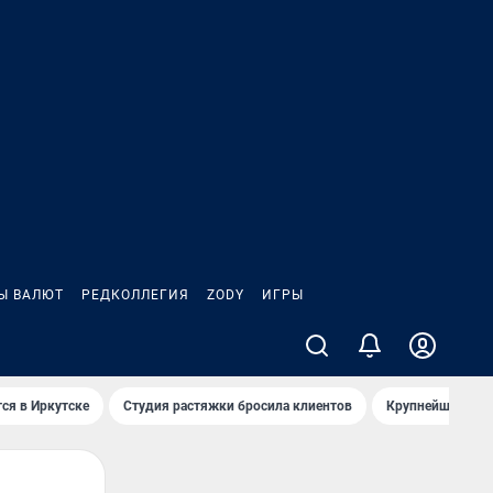
Ы ВАЛЮТ
РЕДКОЛЛЕГИЯ
ZODY
ИГРЫ
ся в Иркутске
Студия растяжки бросила клиентов
Крупнейшие про