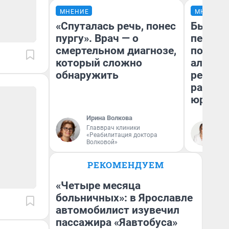
МНЕНИЕ
МНЕНИЕ
«Спуталась речь, понес
Был дол
пургу». Врач — о
пенсия
смертельном диагнозе,
повисш
который сложно
алимен
обнаружить
реальн
разбор
юриста
Ирина Волкова
Главврач клиники
Ма
«Реабилитация доктора
Волковой»
РЕКОМЕНДУЕМ
«Четыре месяца
больничных»: в Ярославле
автомобилист изувечил
пассажира «Яавтобуса»