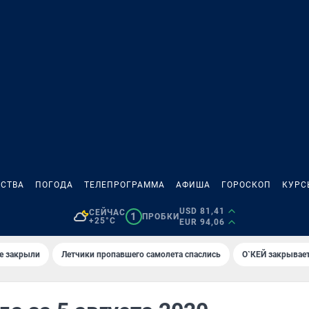
СТВА
ПОГОДА
ТЕЛЕПРОГРАММА
АФИША
ГОРОСКОП
КУРС
USD 81,41
СЕЙЧАС
1
ПРОБКИ
+25°C
EUR 94,06
е закрыли
Летчики пропавшего самолета спаслись
О`КЕЙ закрывает