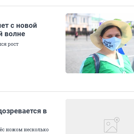
ет с новой
й волне
лся рост
дозревается в
ёс ножом несколько