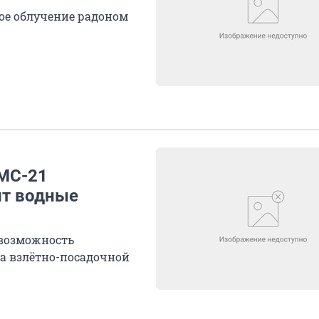
ое облучение радоном
 МС-21
ит водные
 возможность
а взлётно-посадочной