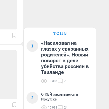
ТОП 5
«Насиловал на
1
глазах у связанных
родителей». Новый
поворот в деле
убийства россиян в
Таиланде
13 386
7
О`КЕЙ закрывается в
2
Иркутске
10 938
24