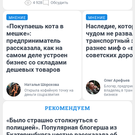
4 928
Обсудить
МНЕНИЕ
МНЕНИЕ
«Покупаешь кота в
Наследие, кото
мешке»:
чудом не разва
предприниматель
транспортный э
рассказала, как на
разнес миф о «
самом деле устроен
советских доро
бизнес со складами
дешевых товаров
Олег Арефьев
Наталья Шорохова
Блогер, предприн
Открыла кофейную точку на
владелец в тран
деньги соцразвития
бизнесе
РЕКОМЕНДУЕМ
«Было страшно столкнуться с
полицией». Популярная блогерша из
Екатеринбурга честно рассказала об