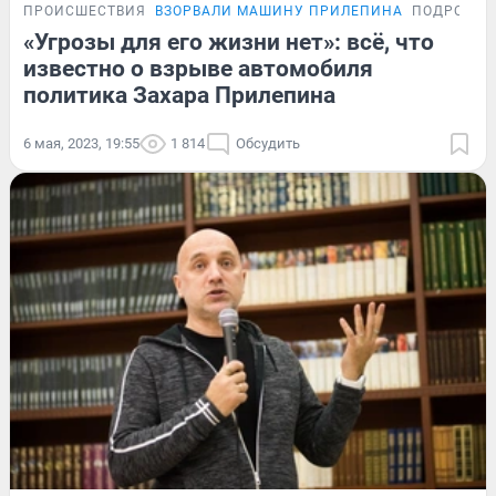
ПРОИСШЕСТВИЯ
ВЗОРВАЛИ МАШИНУ ПРИЛЕПИНА
ПОДРОБНО
«Угрозы для его жизни нет»: всё, что
известно о взрыве автомобиля
политика Захара Прилепина
6 мая, 2023, 19:55
1 814
Обсудить