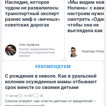
Наследие, которое
«Мы видим нов
чудом не развалилось:
Нолана»: с каки
транспортный эксперт
настроем нужн
разнес миф о «вечных»
смотреть «Одис
советских дорогах
чтобы она не
выглядела как 
Олег Арефьев
Блогер, предприниматель,
Надежда Губарь
владелец в транспортном
бизнесе
РЕКОМЕНДУЕМ
С рождения в неволе. Как в уральской
колонии осужденные мамы отбывают
срок вместе со своими детьми
17 часов
16 587
28
Слизни атакуют: как спасти цветник от вредителей —
три копеечных способа