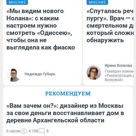
МНЕНИЕ
МНЕНИЕ
«Мы видим нового
«Спуталась речь
Нолана»: с каким
пургу». Врач — о
настроем нужно
смертельном ди
смотреть «Одиссею»,
который сложн
чтобы она не
обнаружить
выглядела как фиаско
Ирина Волкова
Главврач клиник
Надежда Губарь
«Реабилитация д
Волковой»
РЕКОМЕНДУЕМ
«Вам зачем он?»: дизайнер из Москвы
за свои деньги восстанавливает дом в
деревне Архангельской области
6 часов
4 198
8