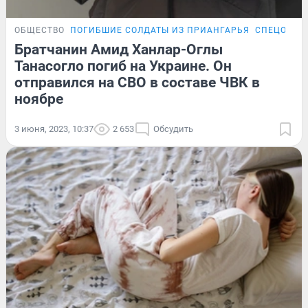
ОБЩЕСТВО
ПОГИБШИЕ СОЛДАТЫ ИЗ ПРИАНГАРЬЯ
СПЕЦОПЕР
Братчанин Амид Ханлар-Оглы
Танасогло погиб на Украине. Он
отправился на СВО в составе ЧВК в
ноябре
3 июня, 2023, 10:37
2 653
Обсудить