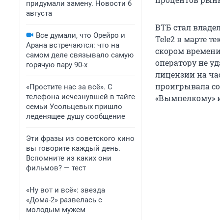
придумали замену. Новости 6
августа
ВТБ стал владе
Все думали, что Орейро и
Tele2 в марте те
Арана встречаются: что на
скором времени
самом деле связывало самую
оператору не уд
горячую пару 90-х
лицензии на час
проигрывала со
«Простите нас за всё». С
телефона исчезнувшей в тайге
«Вымпелкому» и
семьи Усольцевых пришло
леденящее душу сообщение
Эти фразы из советского кино
вы говорите каждый день.
Вспомните из каких они
фильмов? — тест
«Ну вот и всё»: звезда
«Дома-2» развелась с
молодым мужем