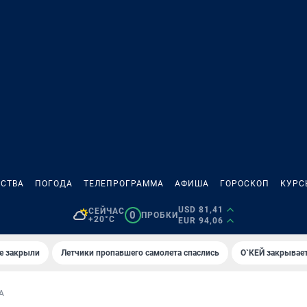
СТВА
ПОГОДА
ТЕЛЕПРОГРАММА
АФИША
ГОРОСКОП
КУРС
USD 81,41
СЕЙЧАС
0
ПРОБКИ
+20°C
EUR 94,06
е закрыли
Летчики пропавшего самолета спаслись
О`КЕЙ закрывает
А