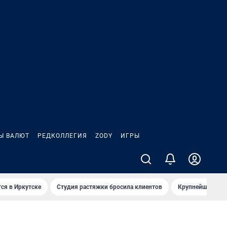
Ы ВАЛЮТ
РЕДКОЛЛЕГИЯ
ZODY
ИГРЫ
ся в Иркутске
Студия растяжки бросила клиентов
Крупнейшие про