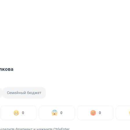
лкова
Семейный бюджет
0
0
0
ыделите фрагмент и нажмите Ctrl+Enter