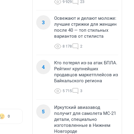
9 929
23
Освежают и делают моложе:
3
лучшие стрижки для женщин
после 40 — топ стильных
вариантов от стилиста
8 178
2
Кто потерял из-за атак БПЛА.
4
Рейтинг крупнейших
продавцов маркетплейсов из
Байкальского региона
5 715
3
Иркутский авиазавод
5
получит для самолета МС-21
0
детали, специально
изготовленные в Нижнем
Новгороде