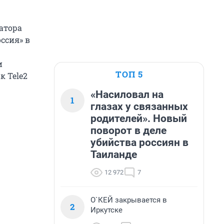
атора
оссия» в
и
ТОП 5
к Tele2
«Насиловал на
1
глазах у связанных
родителей». Новый
поворот в деле
убийства россиян в
Таиланде
12 972
7
О`КЕЙ закрывается в
2
Иркутске