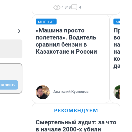
4 848
4
МНЕНИЕ
МНЕНИ
«Машина просто
Прода
полетела». Водитель
возьм
сравнил бензин в
нам г
Казахстане и России
налог
косне
даже 
равить
Анатолий Кузнецов
РЕКОМЕНДУЕМ
Смертельный аудит: за что
в начале 2000-х убили