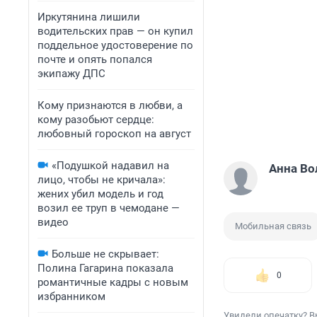
Иркутянина лишили
водительских прав — он купил
поддельное удостоверение по
почте и опять попался
экипажу ДПС
Кому признаются в любви, а
кому разобьют сердце:
любовный гороскоп на август
«Подушкой надавил на
Анна Во
лицо, чтобы не кричала»:
жених убил модель и год
возил ее труп в чемодане —
видео
Мобильная связь
Больше не скрывает:
Полина Гагарина показала
0
романтичные кадры с новым
избранником
Увидели опечатку? В