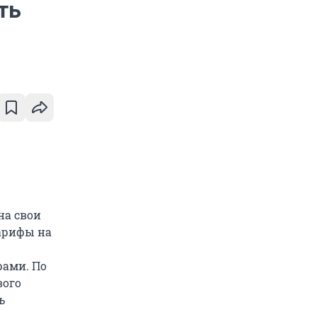
ть
на свои
тарифы на
рами. По
вого
ь