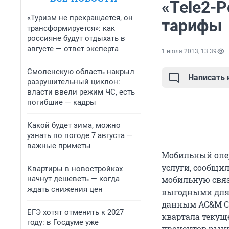
«Tele2-
«Туризм не прекращается, он
тарифы
трансформируется»: как
россияне будут отдыхать в
августе — ответ эксперта
1 июля 2013, 13:39
Смоленскую область накрыл
Написать
разрушительный циклон:
власти ввели режим ЧС, есть
погибшие — кадры
Какой будет зима, можно
узнать по погоде 7 августа —
важные приметы
Мобильный опер
услуги, сообщи
Квартиры в новостройках
начнут дешеветь — когда
мобильную связь
ждать снижения цен
выгодными для 
данным AC&M Con
ЕГЭ хотят отменить к 2027
квартала текуще
году: в Госдуме уже
процентов рынк