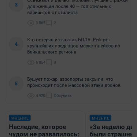
Освежают и делают моложе: лучшие стрижки
3
для женщин после 40 — топ стильных
вариантов от стилиста
9 565
2
Кто потерял из-за атак БПЛА. Рейтинг
4
крупнейших продавцов маркетплейсов из
Байкальского региона
6 854
3
Бушует пожар, аэропорты закрыли: что
5
происходит после массовой атаки дронов
4 920
Обсудить
МНЕНИЕ
МНЕНИЕ
Наследие, которое
«За неделю две
чудом не развалилось:
были страшные