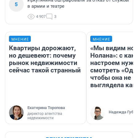
Иркутянина оштрафовали за отказ от службы
5
в армии и театре
4 907
3
МНЕНИЕ
МНЕНИЕ
Квартиры дорожают,
«Мы видим нов
но дешевеют: почему
Нолана»: с как
рынок недвижимости
настроем нужн
сейчас такой странный
смотреть «Оди
чтобы она не
выглядела как
Екатерина Торопова
Надежда Губар
директор агентства
недвижимости