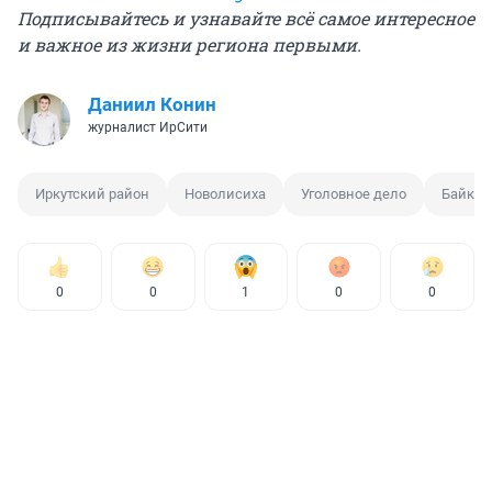
Подписывайтесь и узнавайте всё самое интересное
и важное из жизни региона первыми.
Даниил Конин
журналист ИрСити
Иркутский район
Новолисиха
Уголовное дело
Байкал
0
0
1
0
0