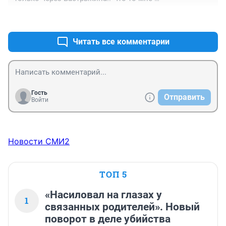
подсказывает,что это лишь малая часть того,что 
+0
–0
происходит со строительством в области и что 
вскрылось
Читать все комментарии
Гость
Отправить
Войти
Новости СМИ2
ТОП 5
«Насиловал на глазах у
1
связанных родителей». Новый
поворот в деле убийства