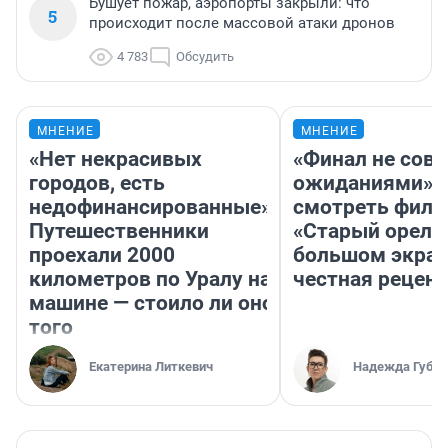
Бушует пожар, аэропорты закрыли: что
5
происходит после массовой атаки дронов
4 783
Обсудить
МНЕНИЕ
МНЕНИЕ
«Нет некрасивых
«Финал не совп
городов, есть
ожиданиями»: 
недофинансированные».
смотреть фил
Путешественники
«Старый орел» 
проехали 2000
большом экран
километров по Уралу на
честная рецен
машине — стоило ли оно
того
Екатерина Литкевич
Надежда Губар