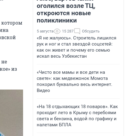
оголился возле ТЦ,
откроются новые
поликлиники
в котором
щина
5 августа
15 287
Обсудить
товской
«Я не жалуюсь». Строитель лишился
рук и ног и стал звездой соцсетей:
как он живет и почему его семью
искал весь Узбекистан
 не
кое» из
«Чисто все мамы и все дети на
свете»: как медвежонок Момота
покорил буквально весь интернет.
Видео
«На 18 отдыхающих 18 поваров». Как
проходит лето в Крыму с перебоями
света и бензина, водой по графику и
налетами БПЛА