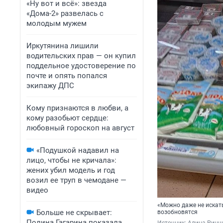
«Ну вот и всё»: звезда
«Дома-2» развелась с
молодым мужем
Иркутянина лишили
водительских прав — он купил
поддельное удостоверение по
почте и опять попался
экипажу ДПС
Кому признаются в любви, а
кому разобьют сердце:
любовный гороскоп на август
«Подушкой надавил на
лицо, чтобы не кричала»:
жених убил модель и год
возил ее труп в чемодане —
видео
«Можно даже не искать
Больше не скрывает:
возобновятся
Полина Гагарина показала