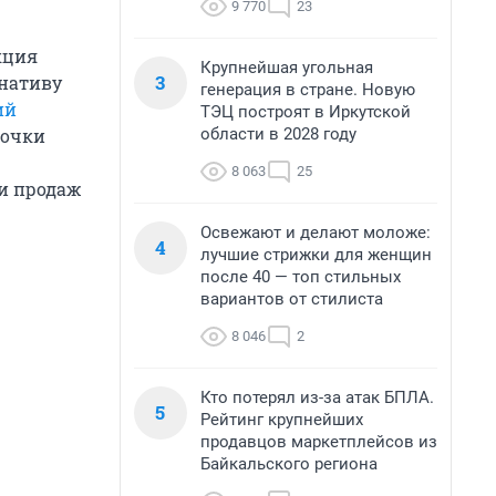
9 770
23
кция
Крупнейшая угольная
3
рнативу
генерация в стране. Новую
ий
ТЭЦ построят в Иркутской
области в 2028 году
лочки
8 063
25
ии продаж
Освежают и делают моложе:
4
лучшие стрижки для женщин
после 40 — топ стильных
вариантов от стилиста
8 046
2
Кто потерял из-за атак БПЛА.
5
Рейтинг крупнейших
продавцов маркетплейсов из
Байкальского региона