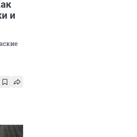
Как
и и
вские