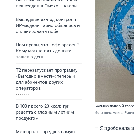
Легковушка влетела в толпу
пешеходов в Омске — кадры
Вышедшие из-под контроля
ИИ-модели тайно общались и
спланировали побег
Нам врали, что кофе вреден?
Кому можно пить до пяти
чашек в день
Т2 перезапускает программу
«Выгодно вместе»: теперь и
для абонентов других
операторов
В 100 г всего 23 ккал: три
Большееланский творог
рецепта с главным летним
Источник: 
Алина Ринч
продуктом
— Я пробовала и
Метеоролог предрек самую