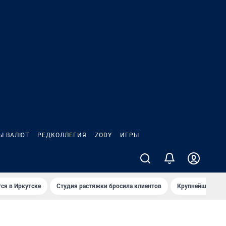
Ы ВАЛЮТ
РЕДКОЛЛЕГИЯ
ZODY
ИГРЫ
ся в Иркутске
Студия растяжки бросила клиентов
Крупнейшие про