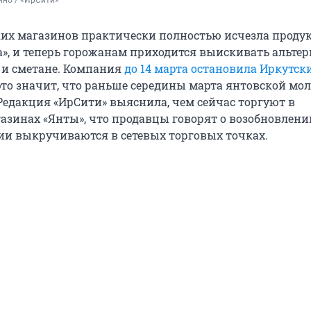
ино / «ИрСити»
ких магазинов практически полностью исчезла проду
», и теперь горожанам приходится выискивать альте
у и сметане. Компания
до 14 марта остановила Иркутск
 это значит, что раньше середины марта янтовской мо
 Редакция «ИрСити» выяснила, чем сейчас торгуют в
зинах «Янты», что продавцы говорят о возобновлен
ции выкручиваются в сетевых торговых точках.