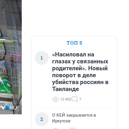
ТОП 5
«Насиловал на
1
глазах у связанных
родителей». Новый
поворот в деле
убийства россиян в
Таиланде
12 902
7
О`КЕЙ закрывается в
2
Иркутске