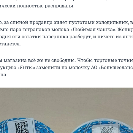
чески полностью распродали.
о, за спиной продавца зияет пустотами холодильник, 
льно пара тетрапаков молока «Любимая чашка». Жен
годня эти остатки наверняка разберут, и ничего из ян
танется.
 магазина всё же не свободны. Чтобы торговые точки
дукцию «Янты» заменили на молочку АО «Большееланс
на.