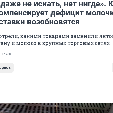
аже не искать, нет нигде». 
компенсирует дефицит молочк
оставки возобновятся
отрели, какими товарами заменили янто
тану и молоко в крупных торговых сетях
17 968
ариев