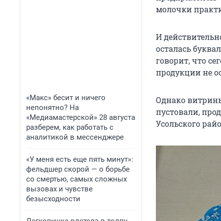
молочки практи
И действительн
осталась буква
говорит, что се
продукции не ос
«Макс» бесит и ничего
Однако витрины
непонятно? На
пустовали, про
«Медиамастерской» 28 августа
Усольского райо
разберем, как работать с
аналитикой в мессенджере
«У меня есть еще пять минут»:
фельдшер скорой — о борьбе
со смертью, самых сложных
вызовах и чувстве
безысходности