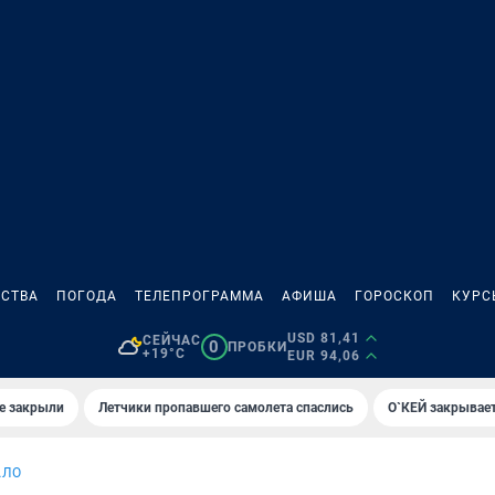
СТВА
ПОГОДА
ТЕЛЕПРОГРАММА
АФИША
ГОРОСКОП
КУРС
USD 81,41
СЕЙЧАС
0
ПРОБКИ
+19°C
EUR 94,06
е закрыли
Летчики пропавшего самолета спаслись
О`КЕЙ закрывает
АЛО