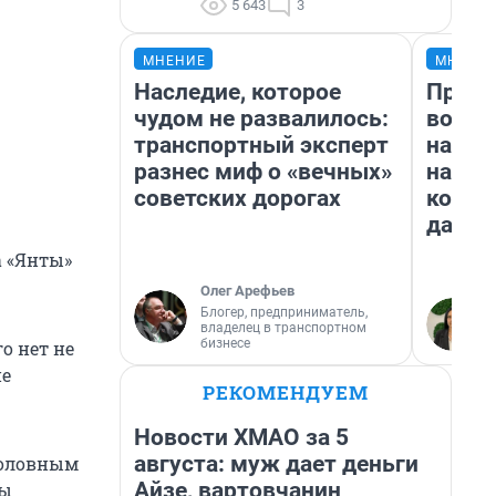
5 643
3
МНЕНИЕ
МНЕНИ
Наследие, которое
Прода
чудом не развалилось:
возьм
транспортный эксперт
нам г
разнес миф о «вечных»
налог
советских дорогах
косне
даже 
а «Янты»
Олег Арефьев
Блогер, предприниматель,
владелец в транспортном
бизнесе
го нет не
не
РЕКОМЕНДУЕМ
Новости ХМАО за 5
августа: муж дает деньги
головным
Айзе, вартовчанин
сы