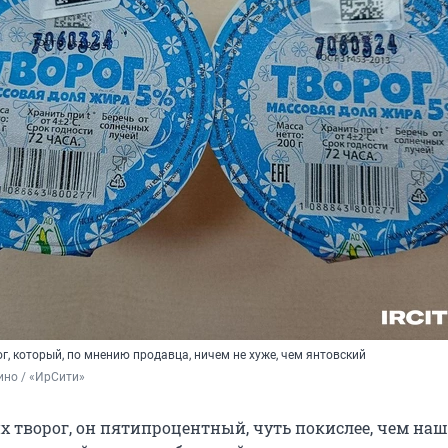
, который, по мнению продавца, ничем не хуже, чем янтовский
ино / «ИрСити»
х творог, он пятипроцентный, чуть покислее, чем наш,