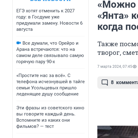
«Можно д
ЕГЭ хотят отменить к 2027
«Янта» 
году: в Госдуме уже
придумали замену. Новости 6
когда п
августа
Также посм
Все думали, что Орейро и
Арана встречаются: что на
творог, сме
самом деле связывало самую
горячую пару 90-х
7 марта 2024, 07:45
«Простите нас за всё». С
телефона исчезнувшей в тайге
8
коммент
семьи Усольцевых пришло
леденящее душу сообщение
Эти фразы из советского кино
вы говорите каждый день.
Вспомните из каких они
фильмов? — тест