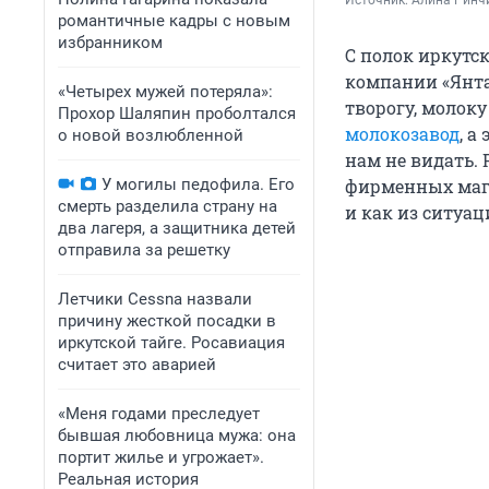
Источник: 
Алина Ринч
романтичные кадры с новым
избранником
С полок иркутс
компании «Янта
«Четырех мужей потеряла»:
творогу, молок
Прохор Шаляпин проболтался
молокозавод
, а
о новой возлюбленной
нам не видать.
У могилы педофила. Его
фирменных мага
смерть разделила страну на
и как из ситуа
два лагеря, а защитника детей
отправила за решетку
Летчики Cessna назвали
причину жесткой посадки в
иркутской тайге. Росавиация
считает это аварией
«Меня годами преследует
бывшая любовница мужа: она
портит жилье и угрожает».
Реальная история