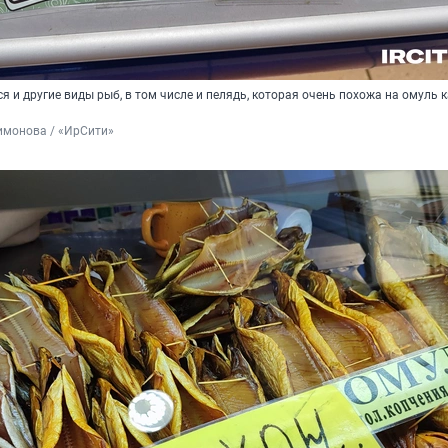
я и другие виды рыб, в том числе и пелядь, которая очень похожа на омуль к
имонова / «ИрСити»