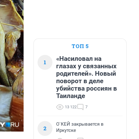
ТОП 5
«Насиловал на
1
глазах у связанных
родителей». Новый
поворот в деле
убийства россиян в
Таиланде
13 122
7
О`КЕЙ закрывается в
2
Иркутске