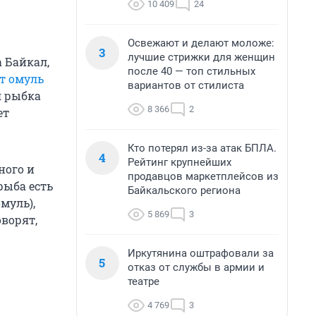
10 409
24
Освежают и делают моложе:
3
лучшие стрижки для женщин
а Байкал,
после 40 — топ стильных
т омуль
вариантов от стилиста
я рыбка
8 366
2
ет
Кто потерял из-за атак БПЛА.
4
Рейтинг крупнейших
ного и
продавцов маркетплейсов из
рыба есть
Байкальского региона
муль),
5 869
3
оворят,
Иркутянина оштрафовали за
5
отказ от службы в армии и
театре
4 769
3