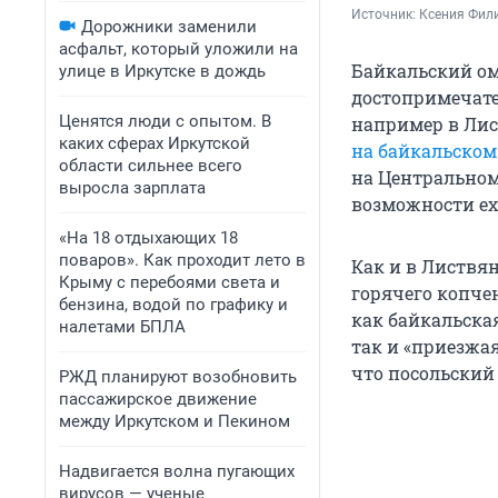
Источник: 
Ксения Фил
Дорожники заменили
асфальт, который уложили на
Байкальский ом
улице в Иркутске в дождь
достопримечател
Ценятся люди с опытом. В
например в Лис
каких сферах Иркутской
на байкальском
области сильнее всего
на Центральном 
выросла зарплата
возможности еха
«На 18 отдыхающих 18
поваров». Как проходит лето в
Как и в Листвян
Крыму с перебоями света и
горячего копче
бензина, водой по графику и
как байкальска
налетами БПЛА
так и «приезжая
что посольский
РЖД планируют возобновить
пассажирское движение
между Иркутском и Пекином
Надвигается волна пугающих
вирусов — ученые