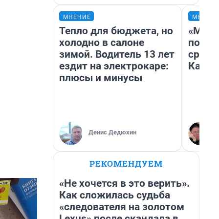
МНЕНИЕ
МНЕНИ
Тепло для бюджета, но
«Маши
холодно в салоне
полет
зимой. Водитель 13 лет
сравн
ездит на электрокаре:
Казах
плюсы и минусы
Денис Дедюхин
РЕКОМЕНДУЕМ
«Не хочется в это верить».
Как сложилась судьба
«следователя на золотом
Lexus» после скандала в