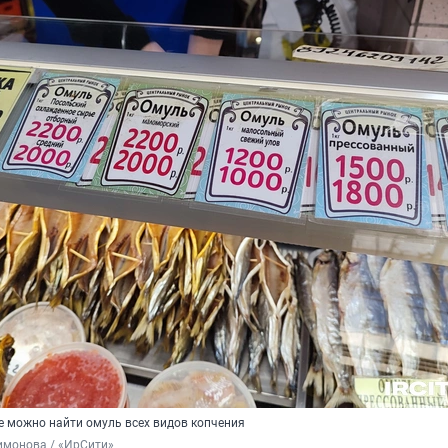
 можно найти омуль всех видов копчения
имонова / «ИрСити»