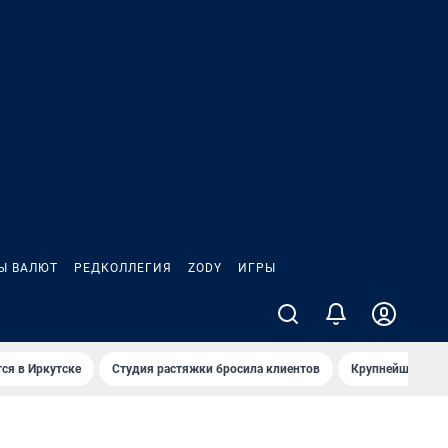
Ы ВАЛЮТ
РЕДКОЛЛЕГИЯ
ZODY
ИГРЫ
ся в Иркутске
Студия растяжки бросила клиентов
Крупнейшие про