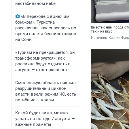
нестабильном небе
«В переходе с вонючим
бомжом». Туристка
рассказала, как спасалась во
Вместе с ним продаютс
так и на вкус
время налета беспилотников
Источник: 
Ксения Фил
на Сочи
«Туризм не прекращается, он
трансформируется»: как
россияне будут отдыхать в
августе — ответ эксперта
Смоленскую область накрыл
разрушительный циклон:
власти ввели режим ЧС, есть
погибшие — кадры
Какой будет зима, можно
узнать по погоде 7 августа —
важные приметы