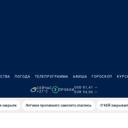
СТВА
ПОГОДА
ТЕЛЕПРОГРАММА
АФИША
ГОРОСКОП
КУРС
USD 81,41
СЕЙЧАС
3
ПРОБКИ
+27°C
EUR 94,06
е закрыли
Летчики пропавшего самолета спаслись
О`КЕЙ закрывает