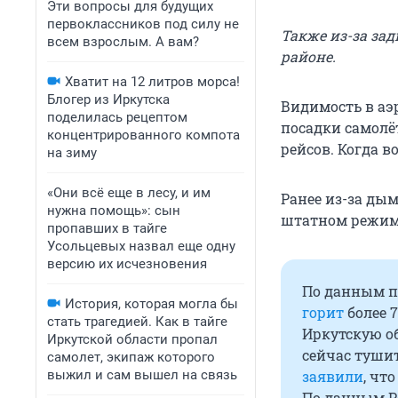
Эти вопросы для будущих
первоклассников под силу не
Также из-за за
всем взрослым. А вам?
районе.
Хватит на 12 литров морса!
Блогер из Иркутска
Видимость в аэ
поделилась рецептом
посадки самолё
концентрированного компота
рейсов. Когда 
на зиму
«Они всё еще в лесу, и им
Ранее из-за дым
нужна помощь»: сын
штатном режим
пропавших в тайге
Усольцевых назвал еще одну
версию их исчезновения
По данным пр
История, которая могла бы
горит
более 7
стать трагедией. Как в тайге
Иркутскую о
Иркутской области пропал
сейчас туши
самолет, экипаж которого
выжил и сам вышел на связь
заявили
, чт
По данным Ро