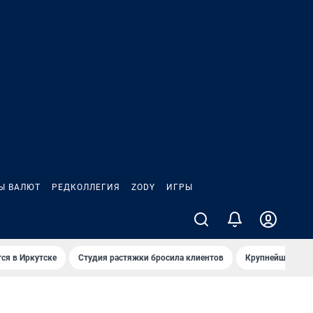
Ы ВАЛЮТ
РЕДКОЛЛЕГИЯ
ZODY
ИГРЫ
ся в Иркутске
Студия растяжки бросила клиентов
Крупнейшие про