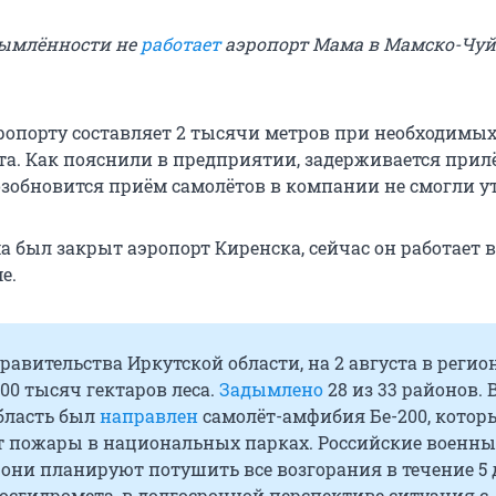
дымлённости не
работает
аэропорт Мама в Мамско-Чу
ропорту составляет 2 тысячи метров при необходимых
та. Как пояснили в предприятии, задерживается прил
возобновится приём самолётов в компании не смогли у
а был закрыт аэропорт Киренска, сейчас он работает в
е.
авительства Иркутской области, на 2 августа в регио
00 тысяч гектаров леса.
Задымлено
28 из 33 районов. 
бласть был
направлен
самолёт-амфибия Бе-200, котор
т пожары в национальных парках. Российские военны
о они планируют потушить все возгорания в течение 5 
сгидромета, в долгосрочной перспективе ситуация с