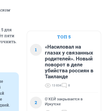
йском
 5 для
ёт пяти
ТОП 5
точнить.
«Насиловал на
1
глазах у связанных
родителей». Новый
поворот в деле
убийства россиян в
Таиланде
не
13 834
8
В
ый
е
О`КЕЙ закрывается в
2
Иркутске
дней.