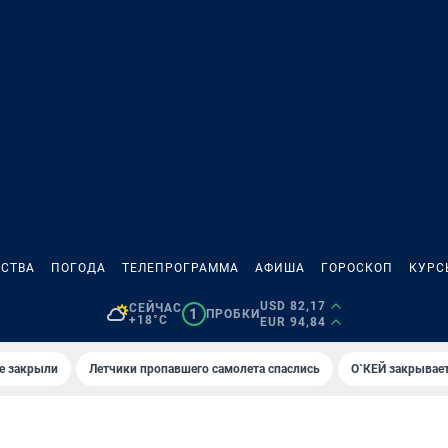
СТВА
ПОГОДА
ТЕЛЕПРОГРАММА
АФИША
ГОРОСКОП
КУРС
USD 82,17
СЕЙЧАС
1
ПРОБКИ
+18°C
EUR 94,84
е закрыли
Летчики пропавшего самолета спаслись
О`КЕЙ закрывает