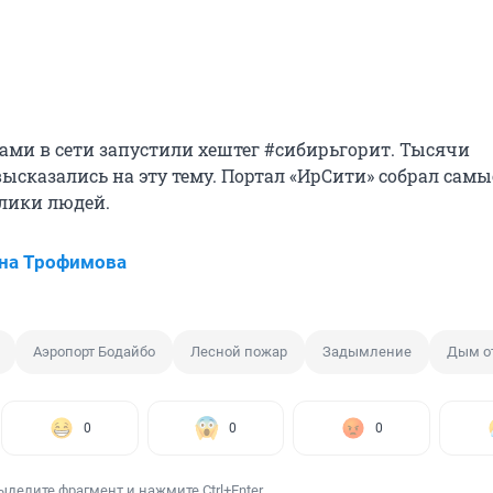
рами в сети запустили хештег #сибирьгорит. Тысячи
ысказались на эту тему. Портал «ИрСити» собрал самы
лики людей.
на Трофимова
Аэропорт Бодайбо
Лесной пожар
Задымление
Дым о
0
0
0
ыделите фрагмент и нажмите Ctrl+Enter