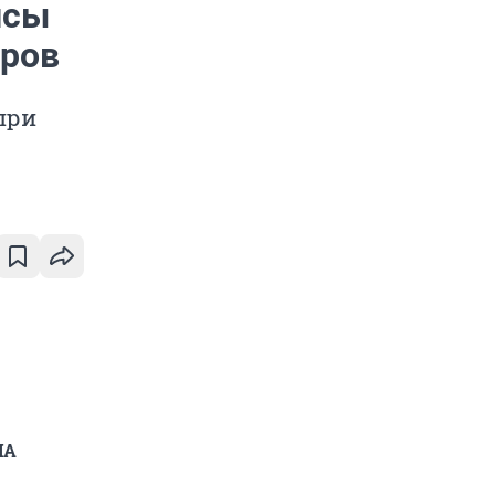
йсы
аров
при
ИА