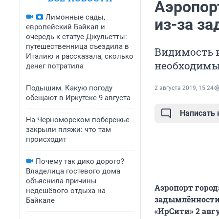
Аэропор
Лимонные сады,
из-за з
европейский Байкал и
очередь к статуе Джульетты:
путешественница съездила в
Видимость в
Италию и рассказала, сколько
необходимых
денег потратила
Подышим. Какую погоду
2 августа 2019, 15:24
обещают в Иркутске 9 августа
Написать
На Черноморском побережье
закрыли пляжи: что там
происходит
Почему так дико дорого?
Владелица гостевого дома
объяснила причины
Аэропорт город
недешёвого отдыха на
задымлённости 
Байкале
«ИрСити» 2 авг