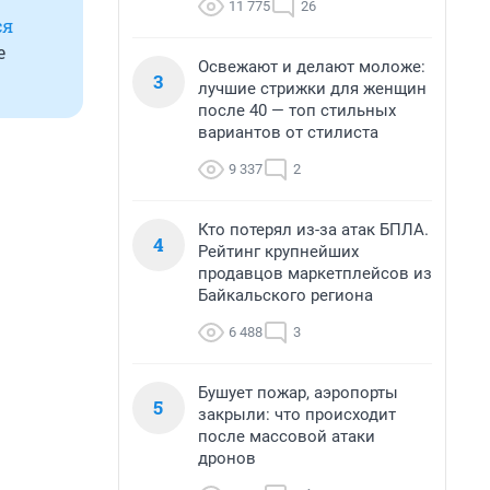
11 775
26
ся
е
Освежают и делают моложе:
3
лучшие стрижки для женщин
после 40 — топ стильных
вариантов от стилиста
9 337
2
Кто потерял из-за атак БПЛА.
4
Рейтинг крупнейших
продавцов маркетплейсов из
Байкальского региона
6 488
3
Бушует пожар, аэропорты
5
закрыли: что происходит
после массовой атаки
дронов