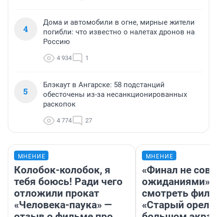
Дома и автомобили в огне, мирные жители
4
погибли: что известно о налетах дронов на
Россию
4 934
1
Блэкаут в Ангарске: 58 подстанций
5
обесточены из-за несанкционированных
раскопок
4 774
27
МНЕНИЕ
МНЕНИЕ
Колобок-колобок, я
«Финал не совп
тебя боюсь! Ради чего
ожиданиями»: 
отложили прокат
смотреть фил
«Человека-паука» —
«Старый орел» 
отзыв о фильме про
большом экран