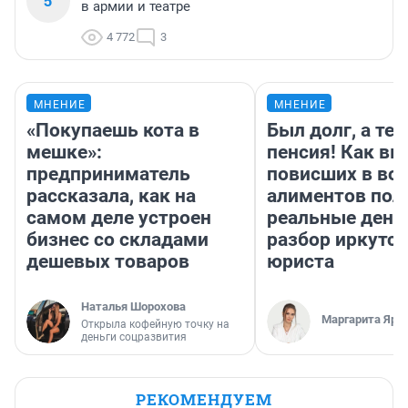
5
в армии и театре
4 772
3
МНЕНИЕ
МНЕНИЕ
«Покупаешь кота в
Был долг, а те
мешке»:
пенсия! Как вм
предприниматель
повисших в во
рассказала, как на
алиментов пол
самом деле устроен
реальные день
бизнес со складами
разбор иркутск
дешевых товаров
юриста
Наталья Шорохова
Маргарита Яро
Открыла кофейную точку на
деньги соцразвития
РЕКОМЕНДУЕМ