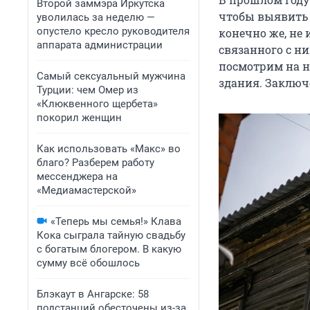
Второй заммэра Иркутска
чтобы выявить 
уволилась за неделю —
опустело кресло руководителя
конечно же, не 
аппарата администрации
связанного с н
посмотрим на н
Самый сексуальный мужчина
здания. Заключ
Турции: чем Омер из
«Клюквенного щербета»
покорил женщин
Как использовать «Макс» во
благо? Разберем работу
мессенджера на
«Медиамастерской»
«Теперь мы семья!» Клава
Кока сыграла тайную свадьбу
с богатым блогером. В какую
сумму всё обошлось
Блэкаут в Ангарске: 58
подстанций обесточены из-за