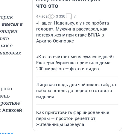
что это
торик
4 часа
3 330
7
«Нашел Наденьку, а у нее пробита
 внесен в
голова». Мужчина рассказал, как
ункции
потерял жену при атаке БПЛА в
шего
Архипо-Осиповке
орий о
знаковых
«Кто-то считает меня сумасшедшей».
Екатеринбурженка приютила дома
200 жирафов — фото и видео
Лицевая гладь для чайников: гайд от
ироко
набора петель до первого готового
чень
изделия
ероятнее
к Алексей
Как приготовить фаршированные
перцы — простой рецепт от
жительницы Барнаула
ников
,