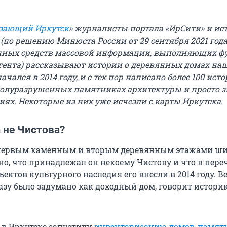
зающий Иркутск
» журналисты портала «ИрСити» и ис
(по решению Минюста России от 29 сентября 2021 года
анных средств массовой информации, выполняющих ф
гента) рассказывают истории о деревянных домах на
ачался в 2014 году, и с тех пор написано более 100 ист
олуразрушенных памятниках архитектуры и просто 
иях. Некоторые из них уже исчезли с карты Иркутска.
 не Чистова?
с первым каменным и вторым деревянным этажами ш
но, что принадлежал он некоему Чистову и что в пере
ктов культурного наследия его внесли в 2014 году. В
разу было задумано как доходный дом, говорит истори
 в Иркутске запустили
инвентаризацию домов-памят