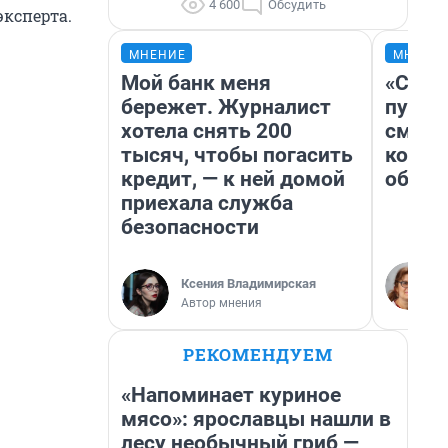
4 600
Обсудить
эксперта.
МНЕНИЕ
МНЕНИ
Мой банк меня
«Спут
бережет. Журналист
пургу»
хотела снять 200
смерт
тысяч, чтобы погасить
котор
кредит, — к ней домой
обнар
приехала служба
безопасности
Ксения Владимирская
Автор мнения
РЕКОМЕНДУЕМ
«Напоминает куриное
мясо»: ярославцы нашли в
лесу необычный гриб —