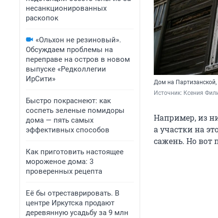
несанкционированных
раскопок
«Ольхон не резиновый».
Обсуждаем проблемы на
переправе на остров в новом
выпуске «Редколлегии
ИрСити»
Дом на Партизанской,
Источник: 
Ксения Фил
Быстро покраснеют: как
соспеть зеленые помидоры
Например, из ни
дома — пять самых
а участки на эт
эффективных способов
сажень. Но вот 
Как приготовить настоящее
мороженое дома: 3
проверенных рецепта
Её бы отреставрировать. В
центре Иркутска продают
деревянную усадьбу за 9 млн