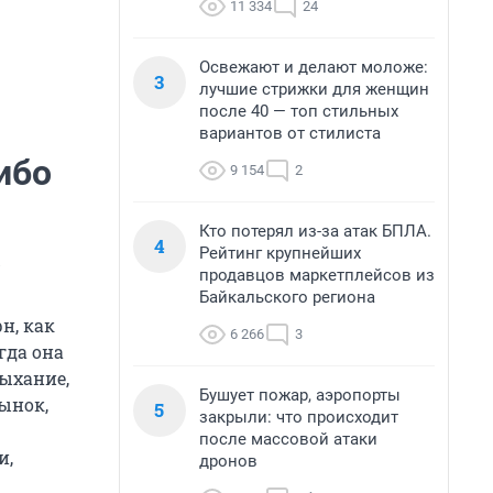
11 334
24
Освежают и делают моложе:
3
лучшие стрижки для женщин
после 40 — топ стильных
вариантов от стилиста
ибо
9 154
2
Кто потерял из-за атак БПЛА.
4
.
Рейтинг крупнейших
продавцов маркетплейсов из
Байкальского региона
н, как
6 266
3
гда она
дыхание,
Бушует пожар, аэропорты
рынок,
5
закрыли: что происходит
после массовой атаки
и,
дронов