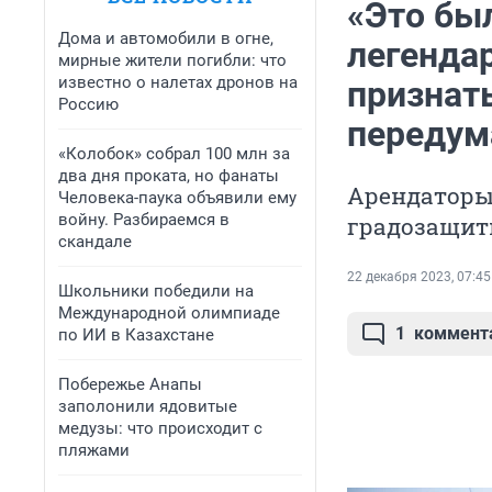
«Это бы
Дома и автомобили в огне,
легенда
мирные жители погибли: что
известно о налетах дронов на
признат
Россию
передум
«Колобок» собрал 100 млн за
два дня проката, но фанаты
Арендаторы 
Человека-паука объявили ему
войну. Разбираемся в
градозащит
скандале
22 декабря 2023, 07:45
Школьники победили на
Международной олимпиаде
1
коммент
по ИИ в Казахстане
Побережье Анапы
заполонили ядовитые
медузы: что происходит с
пляжами