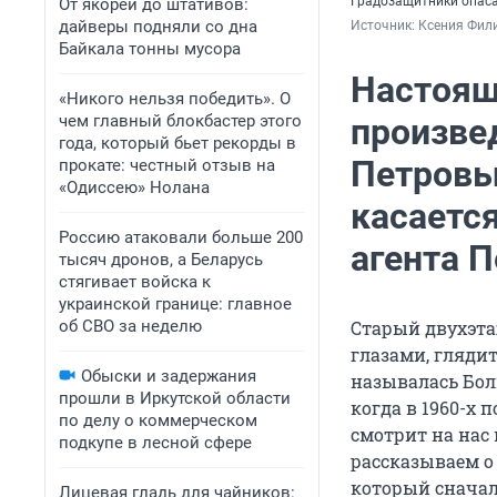
Градозащитники опаса
От якорей до штативов:
дайверы подняли со дна
Источник: 
Ксения Фил
Байкала тонны мусора
Настоящ
«Никого нельзя победить». О
чем главный блокбастер этого
произве
года, который бьет рекорды в
Петровы
прокате: честный отзыв на
«Одиссею» Нолана
касаетс
Россию атаковали больше 200
агента 
тысяч дронов, а Беларусь
стягивает войска к
украинской границе: главное
об СВО за неделю
Старый двухэта
глазами, глядит
Обыски и задержания
называлась Бол
прошли в Иркутской области
когда в 1960-х 
по делу о коммерческом
смотрит на нас
подкупе в лесной сфере
рассказываем о 
который сначал
Лицевая гладь для чайников: