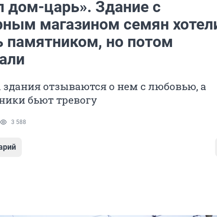
л дом-царь». Здание с
рным магазином семян хотел
ь памятником, но потом
али
здания отзываются о нем с любовью, а
ники бьют тревогу
3 588
арий