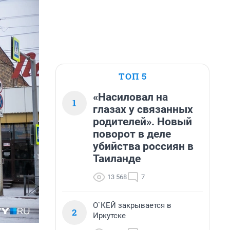
ТОП 5
«Насиловал на
1
глазах у связанных
родителей». Новый
поворот в деле
убийства россиян в
Таиланде
13 568
7
О`КЕЙ закрывается в
2
Иркутске