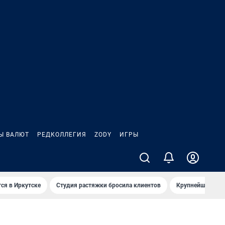
Ы ВАЛЮТ
РЕДКОЛЛЕГИЯ
ZODY
ИГРЫ
ся в Иркутске
Студия растяжки бросила клиентов
Крупнейшие про