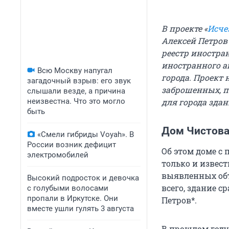
В проекте «
Исче
Алексей Петров 
реестр иностр
иностранного а
Всю Москву напугал
города. Проект н
загадочный взрыв: его звук
заброшенных, п
слышали везде, а причина
неизвестна. Что это могло
для города здан
быть
Дом Чистова
«Смели гибриды Voyah». В
России возник дефицит
Об этом доме 
электромобилей
только и извест
выявленных объе
Высокий подросток и девочка
всего, здание с
с голубыми волосами
пропали в Иркутске. Они
Петров*.
вместе ушли гулять 3 августа
В прошлом году