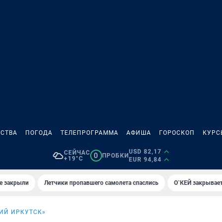
СТВА
ПОГОДА
ТЕЛЕПРОГРАММА
АФИША
ГОРОСКОП
КУРС
USD 82,17
СЕЙЧАС
0
ПРОБКИ
+19°C
EUR 94,84
е закрыли
Летчики пропавшего самолета спаслись
О`КЕЙ закрывает
ИЙ ИРКУТСК»