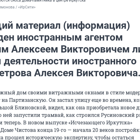
ются сноса дома-памятника в центре Иркутска
имонова / «ИрСити»
ий материал (информация)
ден иностранным агентом
м Алексеем Викторовичем л
я деятельности иностранного
Петрова Алексея Викторовича
жный дом своими витражными окнами в стиле модер
 на Партизанскую. Он застал улицу еще во времена, ко
ьшой Блиновской, видел, как она приобретала новое 
по ней запустили трамвай, как строился Русиновский 
 и теперь. В новом выпуске «Исчезающего Иркутска»
Доме Чистова конца 19-го — начала 20 веков постройк
а прошел историческую экспертизу, чтобы остаться