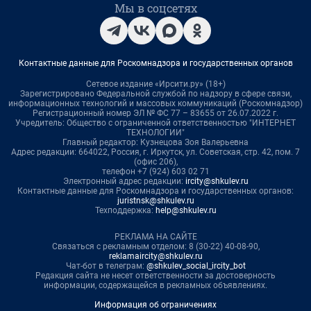
Мы в соцсетях
Контактные данные для Роскомнадзора и государственных органов
Сетевое издание «Ирсити.ру» (18+)
Зарегистрировано Федеральной службой по надзору в сфере связи,
информационных технологий и массовых коммуникаций (Роскомнадзор)
Регистрационный номер ЭЛ № ФС 77 – 83655 от 26.07.2022 г.
Учредитель: Общество с ограниченной ответственностью "ИНТЕРНЕТ
ТЕХНОЛОГИИ"
Главный редактор: Кузнецова Зоя Валерьевна
Адрес редакции: 664022, Россия, г. Иркутск, ул. Советская, стр. 42, пом. 7
(офис 206),
телефон +7 (924) 603 02 71
Электронный адрес редакции:
ircity@shkulev.ru
Контактные данные для Роскомнадзора и государственных органов:
juristnsk@shkulev.ru
Техподдержка:
help@shkulev.ru
РЕКЛАМА НА САЙТЕ
Связаться с рекламным отделом: 8 (30-22) 40-08-90,
reklamaircity@shkulev.ru
Чат-бот в телеграм:
@shkulev_social_ircity_bot
Редакция сайта не несет ответственности за достоверность
информации, содержащейся в рекламных объявлениях.
Информация об ограничениях