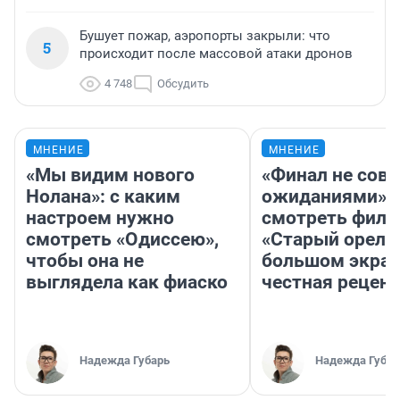
Бушует пожар, аэропорты закрыли: что
5
происходит после массовой атаки дронов
4 748
Обсудить
МНЕНИЕ
МНЕНИЕ
«Мы видим нового
«Финал не совп
Нолана»: с каким
ожиданиями»: 
настроем нужно
смотреть фил
смотреть «Одиссею»,
«Старый орел» 
чтобы она не
большом экран
выглядела как фиаско
честная рецен
Надежда Губарь
Надежда Губар