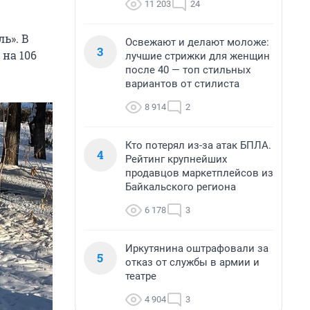
11 203
24
ь». В
Освежают и делают моложе:
3
на 106
лучшие стрижки для женщин
после 40 — топ стильных
вариантов от стилиста
8 914
2
Кто потерял из-за атак БПЛА.
4
Рейтинг крупнейших
продавцов маркетплейсов из
Байкальского региона
6 178
3
Иркутянина оштрафовали за
5
отказ от службы в армии и
театре
4 904
3