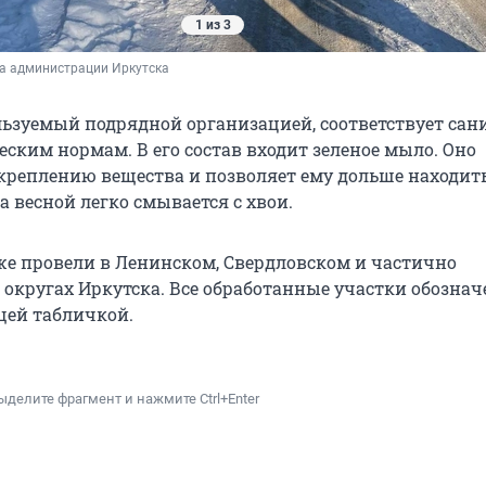
1 из 3
ба администрации Иркутска
льзуемый подрядной организацией, соответствует сан
ским нормам. В его состав входит зеленое мыло. Оно
акреплению вещества и позволяет ему дольше находит
 а весной легко смывается с хвои.
же провели в Ленинском, Свердловском и частично
округах Иркутска. Все обработанные участки обозна
ей табличкой.
ыделите фрагмент и нажмите Ctrl+Enter