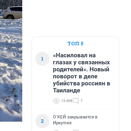
ТОП 5
«Насиловал на
1
глазах у связанных
родителей». Новый
поворот в деле
убийства россиян в
Таиланде
13 498
7
О`КЕЙ закрывается в
2
Иркутске