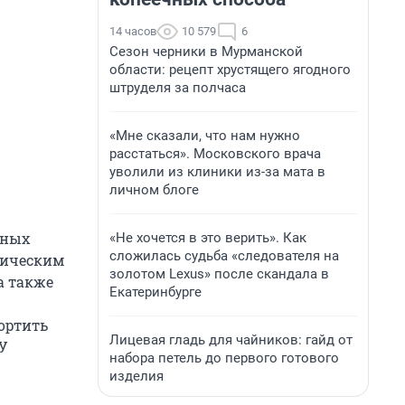
14 часов
10 579
6
Сезон черники в Мурманской
области: рецепт хрустящего ягодного
штруделя за полчаса
«Мне сказали, что нам нужно
расстаться». Московского врача
уволили из клиники из-за мата в
личном блоге
ьных
«Не хочется в это верить». Как
сложилась судьба «следователя на
мическим
золотом Lexus» после скандала в
а также
Екатеринбурге
ортить
Лицевая гладь для чайников: гайд от
У
набора петель до первого готового
изделия