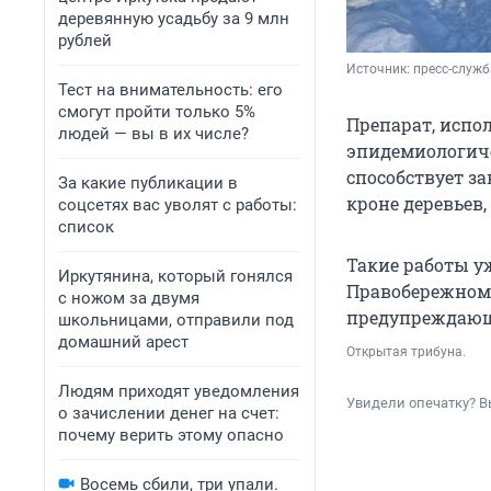
деревянную усадьбу за 9 млн
рублей
Источник: 
пресс-служ
Тест на внимательность: его
смогут пройти только 5%
Препарат, испо
людей — вы в их числе?
эпидемиологиче
способствует з
За какие публикации в
кроне деревьев,
соцсетях вас уволят с работы:
список
Такие работы у
Иркутянина, который гонялся
Правобережном 
с ножом за двумя
предупреждающ
школьницами, отправили под
домашний арест
Открытая трибуна.
Людям приходят уведомления
Увидели опечатку? В
о зачислении денег на счет:
почему верить этому опасно
Восемь сбили, три упали.