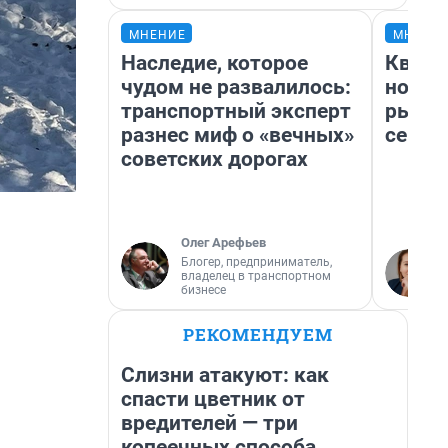
МНЕНИЕ
МНЕНИ
Наследие, которое
Кварт
чудом не развалилось:
но де
транспортный эксперт
рынок
разнес миф о «вечных»
сейча
советских дорогах
Олег Арефьев
Блогер, предприниматель,
владелец в транспортном
бизнесе
РЕКОМЕНДУЕМ
Слизни атакуют: как
спасти цветник от
вредителей — три
копеечных способа