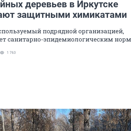
ойных деревьев в Иркутске
ают защитными химикатами
используемый подрядной организацией,
ует санитарно-эпидемиологическим нор
1 763