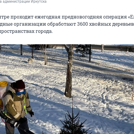
ба администрации Иркутска
нтре проходит ежегодная предновогодняя операция «Ел
ядные организации обработают 3600 хвойных деревьев 
ространствах города.