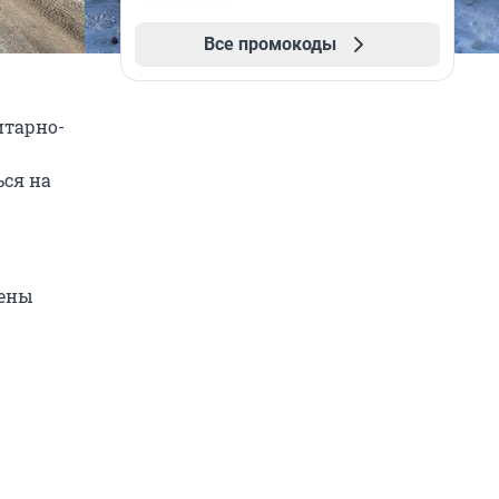
Все промокоды
итарно-
ься на
чены