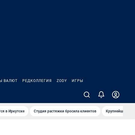
Ы ВАЛЮТ
РЕДКОЛЛЕГИЯ
ZODY
ИГРЫ
ся в Иркутске
Студия растяжки бросила клиентов
Крупнейшие про