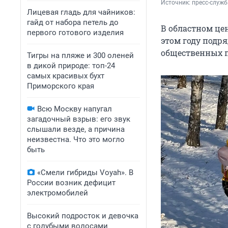
Источник: 
пресс-служ
Лицевая гладь для чайников:
гайд от набора петель до
В областном це
первого готового изделия
этом году подр
общественных п
Тигры на пляже и 300 оленей
в дикой природе: топ-24
самых красивых бухт
Приморского края
Всю Москву напугал
загадочный взрыв: его звук
слышали везде, а причина
неизвестна. Что это могло
быть
«Смели гибриды Voyah». В
России возник дефицит
электромобилей
Высокий подросток и девочка
с голубыми волосами