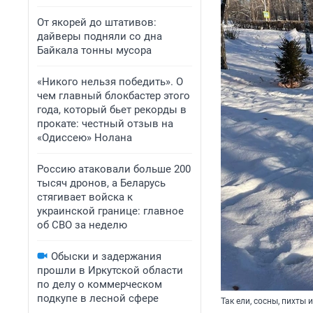
От якорей до штативов:
дайверы подняли со дна
Байкала тонны мусора
«Никого нельзя победить». О
чем главный блокбастер этого
года, который бьет рекорды в
прокате: честный отзыв на
«Одиссею» Нолана
Россию атаковали больше 200
тысяч дронов, а Беларусь
стягивает войска к
украинской границе: главное
об СВО за неделю
Обыски и задержания
прошли в Иркутской области
по делу о коммерческом
подкупе в лесной сфере
Так ели, сосны, пихты