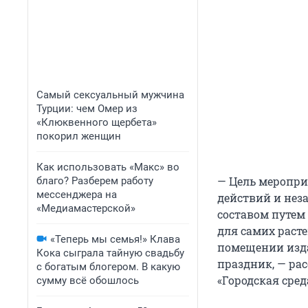
Самый сексуальный мужчина
Турции: чем Омер из
«Клюквенного щербета»
покорил женщин
Как использовать «Макс» во
— Цель меропри
благо? Разберем работу
мессенджера на
действий и не
«Медиамастерской»
составом путем
для самих раст
«Теперь мы семья!» Клава
помещении изда
Кока сыграла тайную свадьбу
праздник, — ра
с богатым блогером. В какую
«Городская сре
сумму всё обошлось