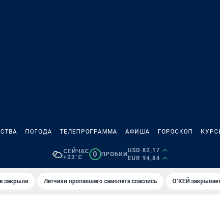
СТВА
ПОГОДА
ТЕЛЕПРОГРАММА
АФИША
ГОРОСКОП
КУРС
USD 82,17
СЕЙЧАС
0
ПРОБКИ
+23°C
EUR 94,84
е закрыли
Летчики пропавшего самолета спаслись
О`КЕЙ закрывает