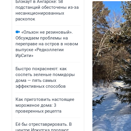
Блэкаут в Ангарске: 58
подстанций обесточены из-за
несанкционированных
раскопок
«Ольхон не резиновый».
Обсуждаем проблемы на
переправе на остров в новом
выпуске «Редколлегии
ИрСити»
Быстро покраснеют: как
соспеть зеленые помидоры
дома — пять самых
эффективных способов
Как приготовить настоящее
мороженое дома: 3
проверенных рецепта
Её бы отреставрировать. В
центре Иркутска продают