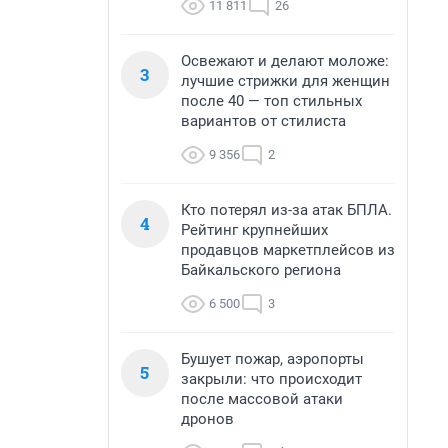
11 811
26
Освежают и делают моложе:
3
лучшие стрижки для женщин
после 40 — топ стильных
вариантов от стилиста
9 356
2
Кто потерял из-за атак БПЛА.
4
Рейтинг крупнейших
продавцов маркетплейсов из
Байкальского региона
6 500
3
Бушует пожар, аэропорты
5
закрыли: что происходит
после массовой атаки
дронов