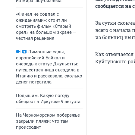
из мира шоу-бизнеса
сообщается на 
«Финал не совпал с
ожиданиями»: стоит ли
За сутки сконча
смотреть фильм «Старый
всего с начала 
орел» на большом экране —
из больниц выпи
честная рецензия
Лимонные сады,
Как отмечается 
европейский Байкал и
Куйтунского ра
очередь к статуе Джульетты:
путешественница съездила в
Италию и рассказала, сколько
денег потратила
Подышим. Какую погоду
обещают в Иркутске 9 августа
На Черноморском побережье
закрыли пляжи: что там
происходит