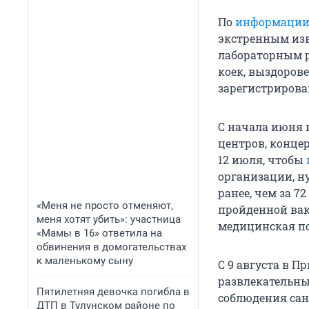
По
информаци
экстренным изв
лабораторным р
коек, выздоров
зарегистриров
С начала июня 
центров, концер
12 июля, чтобы
организации, н
ранее, чем за 7
«Меня не просто отменяют,
пройденной вак
меня хотят убить»: участница
медицинская п
«Мамы в 16» ответила на
обвинения в домогательствах
к маленькому сыну
С 9 августа в П
развлекательны
Пятилетняя девочка погибла в
соблюдения сан
ДТП в Тулунском районе по