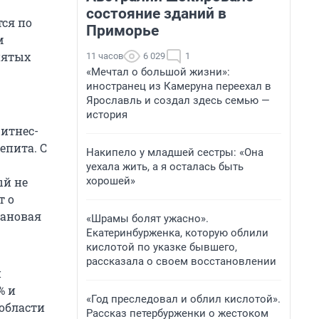
состояние зданий в
ся по
Приморье
м
нятых
11 часов
6 029
1
«Мечтал о большой жизни»:
иностранец из Камеруна переехал в
Ярославль и создал здесь семью —
история
итнес-
епита. С
Накипело у младшей сестры: «Она
уехала жить, а я осталась быть
хорошей»
ый не
т о
лановая
«Шрамы болят ужасно».
Екатеринбурженка, которую облили
кислотой по указке бывшего,
рассказала о своем восстановлении
и
% и
«Год преследовал и облил кислотой».
области
Рассказ петербурженки о жестоком