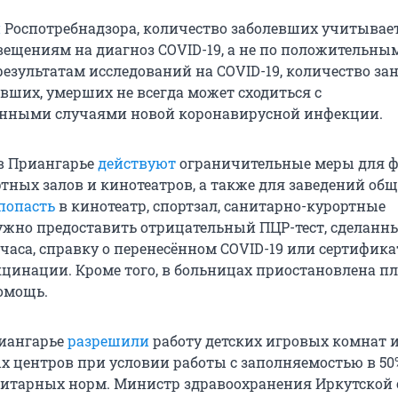
и
Роспотребнадзора, количество заболевших учитывает
ещениям на диагноз COVID-19, а не по положительны
езультатам исследований на COVID-19, количество за
евших, умерших не всегда может сходиться с
анными случаями новой коронавирусной инфекции.
в Приангарье
действуют
ограничительные меры для ф
тных залов и кинотеатров, а также для заведений общ
попасть
в кинотеатр, спортзал, санитарно-курортные
ужно предоставить отрицательный ПЦР-тест, сделанн
2 часа, справку о перенесённом COVID-19 или сертифика
цинации. Кроме того, в больницах приостановлена п
омощь.
риангарье
разрешили
работу детских игровых комнат 
х центров при условии работы с заполняемостью в 50
итарных норм. Министр здравоохранения Иркутской 