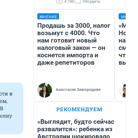
4 746
Обсудить
МНЕНИЕ
МНЕНИ
Продашь за 3000, налог
«Мы в
возьмут с 4000. Что
Нолан
нам готовит новый
настр
налоговый закон — он
смотр
коснется импорта и
чтобы
даже репетиторов
выгля
Анастасия Завгородняя
сти и
ом,
 В
РЕКОМЕНДУЕМ
волну
«Выглядит, будто сейчас
развалится»: ребенка из
Австралии шокировало