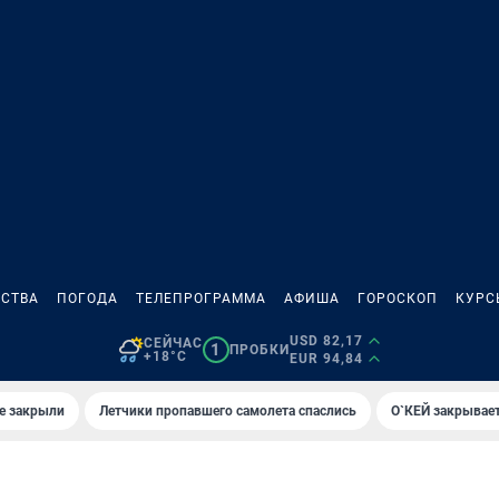
СТВА
ПОГОДА
ТЕЛЕПРОГРАММА
АФИША
ГОРОСКОП
КУРС
USD 82,17
СЕЙЧАС
1
ПРОБКИ
+18°C
EUR 94,84
е закрыли
Летчики пропавшего самолета спаслись
О`КЕЙ закрывает