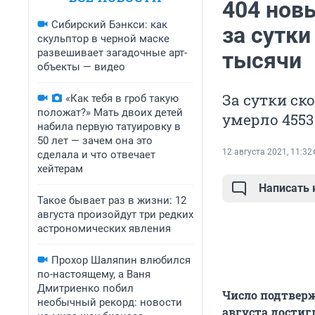
404 нов
Сибирский Бэнкси: как
за сутки
скульптор в черной маске
развешивает загадочные арт-
тысячи
объекты — видео
За сутки ск
«Как тебя в гроб такую
положат?» Мать двоих детей
умерло 4553
набила первую татуировку в
50 лет — зачем она это
12 августа 2021, 11:32
сделала и что отвечает
хейтерам
Написать
Такое бывает раз в жизни: 12
августа произойдут три редких
астрономических явления
Прохор Шаляпин влюбился
по-настоящему, а Ваня
Дмитриенко побил
Число подтверж
необычный рекорд: новости
августа достигл