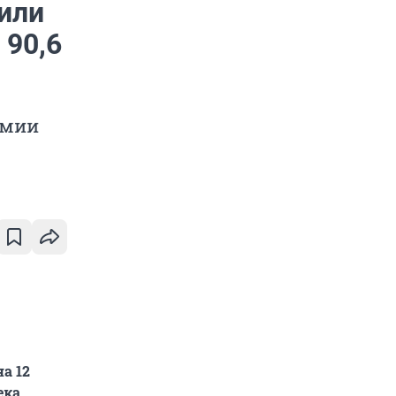
или
 90,6
емии
а 12
ека,