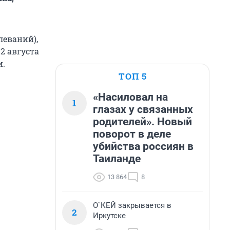
леваний),
2 августа
и.
ТОП 5
«Насиловал на
1
глазах у связанных
родителей». Новый
поворот в деле
убийства россиян в
Таиланде
13 864
8
О`КЕЙ закрывается в
2
Иркутске