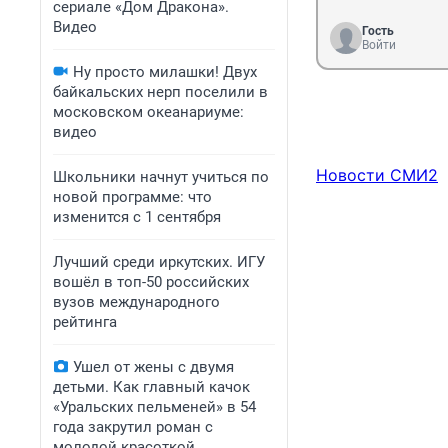
сериале «Дом Дракона».
Видео
Гость
Войти
Ну просто милашки! Двух
байкальских нерп поселили в
московском океанариуме:
видео
Новости СМИ2
Школьники начнут учиться по
новой программе: что
изменится с 1 сентября
Лучший среди иркутских. ИГУ
вошёл в топ-50 российских
вузов международного
рейтинга
Ушел от жены с двумя
детьми. Как главный качок
«Уральских пельменей» в 54
года закрутил роман с
молодой красоткой