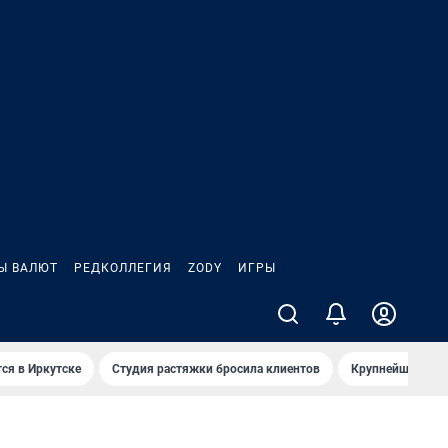
Ы ВАЛЮТ
РЕДКОЛЛЕГИЯ
ZODY
ИГРЫ
ся в Иркутске
Студия растяжки бросила клиентов
Крупнейшие про