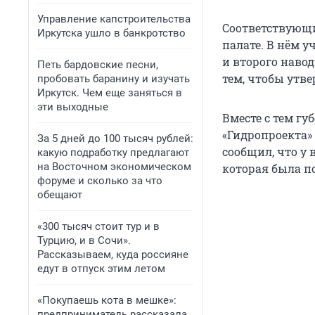
Управление капстроительства
Соответствующи
Иркутска ушло в банкротство
палате. В нём 
и второго навод
Петь бардовские песни,
тем, чтобы утв
пробовать баранину и изучать
Иркутск. Чем еще заняться в
эти выходные
Вместе с тем гу
«Гидропроекта»
За 5 дней до 100 тысяч рублей:
сообщил, что у 
какую подработку предлагают
на Восточном экономическом
которая была п
форуме и сколько за что
обещают
«300 тысяч стоит тур и в
Турцию, и в Сочи».
Рассказываем, куда россияне
едут в отпуск этим летом
«Покупаешь кота в мешке»:
предприниматель рассказала,