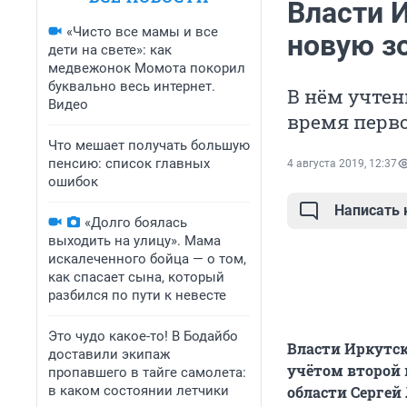
Власти 
«Чисто все мамы и все
новую з
дети на свете»: как
медвежонок Момота покорил
буквально весь интернет.
В нём учтен
Видео
время перво
Что мешает получать большую
пенсию: список главных
4 августа 2019, 12:37
ошибок
Написать
«Долго боялась
выходить на улицу». Мама
искалеченного бойца — о том,
как спасает сына, который
разбился по пути к невесте
Это чудо какое-то! В Бодайбо
Власти Иркутск
доставили экипаж
учётом второй 
пропавшего в тайге самолета:
в каком состоянии летчики
области Сергей