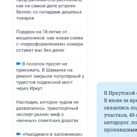
как на самом деле устроен
бизнес со складами дешевых
товаров
Подарок на 18-летие от
мошенников: как новая схема
с «переоформлением» номера
оставит вас без денег
В поселок просят не
приезжать. В Шаманке на
ремонт закрыли популярный у
туристов подвесной мост
через Иркут
В Иркутской 
В июне за вр
Наследие, которое чудом не
оказались п
развалилось: транспортный
эксперт разнес миф о
участков, 49
«вечных» советских дорогах
автодорог, п
пропавшими 
«Находимся в заложниках»: