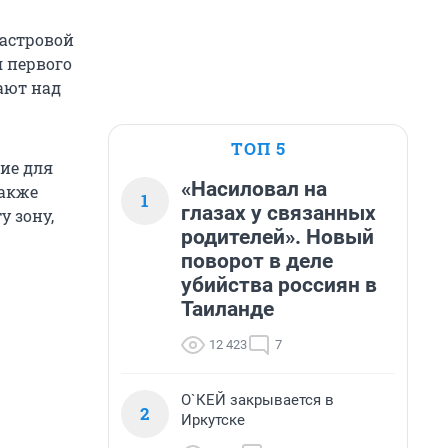
дастровой
я первого
тают над
ТОП 5
ние для
«Насиловал на
также
1
глазах у связанных
у зону,
родителей». Новый
поворот в деле
убийства россиян в
Таиланде
12 423
7
О`КЕЙ закрывается в
2
Иркутске