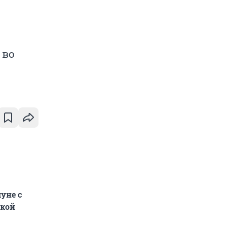
 во
уне с
ской