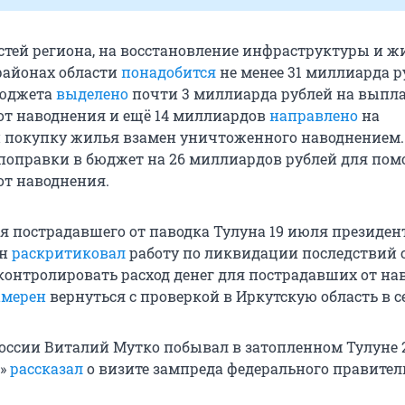
стей региона, на восстановление инфраструктуры и ж
районах области
понадобится
не менее 31 миллиарда р
бюджета
выделено
почти 3 миллиарда рублей на выпл
т наводнения и ещё 14 миллиардов
направлено
на
и покупку жилья взамен уничтоженного наводнением.
поправки в бюджет на 26 миллиардов рублей для по
т наводнения.
я пострадавшего от паводка Тулуна 19 июля президен
ин
раскритиковал
работу по ликвидации последствий 
онтролировать расход денег для пострадавших от на
амерен
вернуться с проверкой в Иркутскую область в с
оссии Виталий Мутко побывал в затопленном Тулуне 2
и»
рассказал
о визите зампреда федерального правител