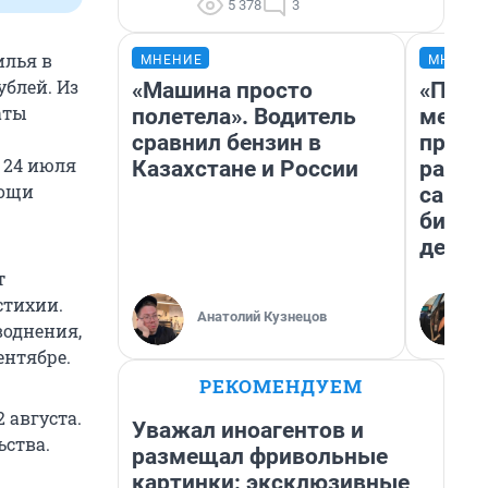
5 378
3
илья в
МНЕНИЕ
МНЕНИ
ублей. Из
«Машина просто
«Поку
аты
полетела». Водитель
мешке
сравнил бензин в
предп
 24 июля
Казахстане и России
расска
мощи
самом
бизне
дешев
т
стихии.
Анатолий Кузнецов
воднения,
ентябре.
РЕКОМЕНДУЕМ
 августа.
Уважал иноагентов и
ьства.
размещал фривольные
картинки: эксклюзивные