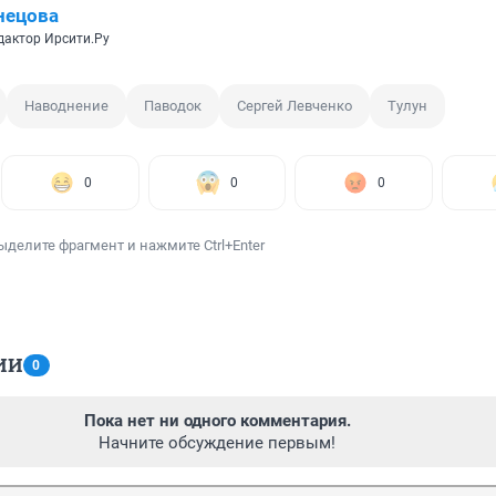
нецова
дактор Ирсити.Ру
Наводнение
Паводок
Сергей Левченко
Тулун
0
0
0
ыделите фрагмент и нажмите Ctrl+Enter
ИИ
0
Пока нет ни одного комментария.
Начните обсуждение первым!