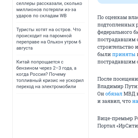
селлеры рассказали, сколько
миллионов потеряли из-за
ударов по складам WB
По оценкам вла
подтопленных 
Туристы хотят на остров. Что
федерального 
происходит на паромной
пострадавшим о
переправе на Ольхон утром 6
строительство 
августа
были
приняты
пострадавшим о
Китай попрощается с
бензином через 2–3 года, а
когда Россия? Почему
После посещени
топливный кризис не ускорил
Владимир Пут
переход на электромобили
Он
обязал
МВД к
и заявил, что
н
Вице-премьер Р
Портал «ИрСит