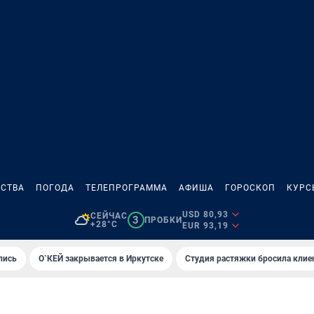
СТВА
ПОГОДА
ТЕЛЕПРОГРАММА
АФИША
ГОРОСКОП
КУРС
USD 80,93
СЕЙЧАС
3
ПРОБКИ
+28°C
EUR 93,19
лись
О`КЕЙ закрывается в Иркутске
Студия растяжки бросила клие