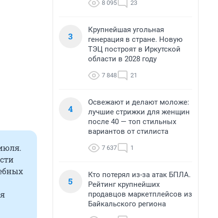
8 095
23
Крупнейшая угольная
3
генерация в стране. Новую
ТЭЦ построят в Иркутской
области в 2028 году
7 848
21
Освежают и делают моложе:
4
лучшие стрижки для женщин
после 40 — топ стильных
вариантов от стилиста
июля.
7 637
1
асти
дебных
Кто потерял из-за атак БПЛА.
5
Рейтинг крупнейших
ся
продавцов маркетплейсов из
Байкальского региона