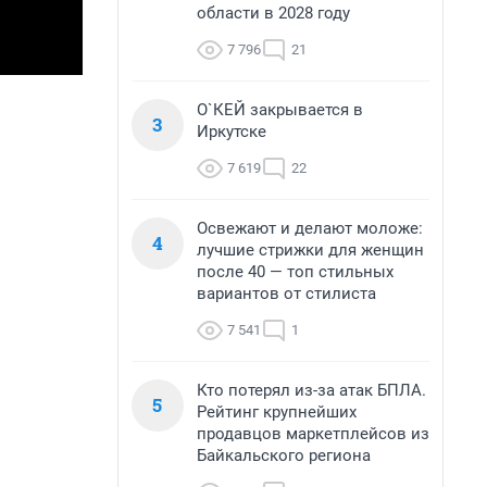
области в 2028 году
7 796
21
О`КЕЙ закрывается в
3
Иркутске
7 619
22
Освежают и делают моложе:
4
лучшие стрижки для женщин
после 40 — топ стильных
вариантов от стилиста
7 541
1
Кто потерял из-за атак БПЛА.
5
Рейтинг крупнейших
продавцов маркетплейсов из
Байкальского региона