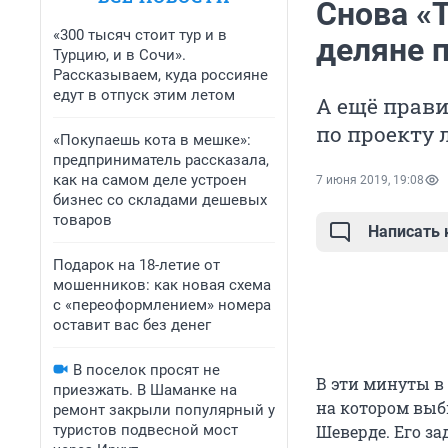
Снова «Т
«300 тысяч стоит тур и в
деляне 
Турцию, и в Сочи».
Рассказываем, куда россияне
едут в отпуск этим летом
А ещё прави
по проекту 
«Покупаешь кота в мешке»:
предприниматель рассказала,
как на самом деле устроен
7 июня 2019, 19:08
бизнес со складами дешевых
товаров
Написать
Подарок на 18-летие от
мошенников: как новая схема
с «переоформлением» номера
оставит вас без денег
В поселок просят не
В эти минуты в
приезжать. В Шаманке на
на котором выб
ремонт закрыли популярный у
туристов подвесной мост
Шеверде. Его за