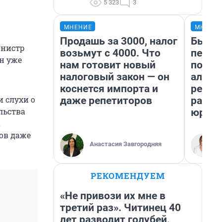
5 323
3
МНЕНИЕ
МНЕНИ
Продашь за 3000, налог
Был до
нистр
возьмут с 4000. Что
пенси
н уже
нам готовит новый
повис
налоговый закон — он
алиме
коснется импорта и
реаль
 слухи о
даже репетиторов
разбо
льства
юрист
а
шов даже
Анастасия Завгородняя
РЕКОМЕНДУЕМ
«Не привози их мне в
третий раз». Читинец 40
лет разводит голубей,