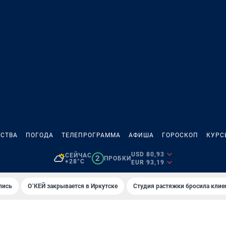
СТВА
ПОГОДА
ТЕЛЕПРОГРАММА
АФИША
ГОРОСКОП
КУРС
USD 80,93
СЕЙЧАС
2
ПРОБКИ
+28°C
EUR 93,19
лись
О`КЕЙ закрывается в Иркутске
Студия растяжки бросила клие