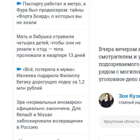
Паспарту работал в метро, а
Фура был продюсером: тайны
«Форта Боярд», о которых вы
не знали
Мать и бабушка отравили
четырех детей, чтобы они не
Вчера вечером 
уехали к отцу, — тела
пролежали в квартире 13 дней
смотрителем и у
подозреваемог
«Всё, потеряла я мужа»:
рядом с могило
Ивлеева подарила Филиппу
уголовное дело 
Бегаку дорогущую лодку за 1,2
млн рублей
Зоя Куз
Эра «нормальных иномарок»
главный ре
официально закончена. Для
Renault и Nissan
заблокировали возвращение
Иркутская область
в Россию