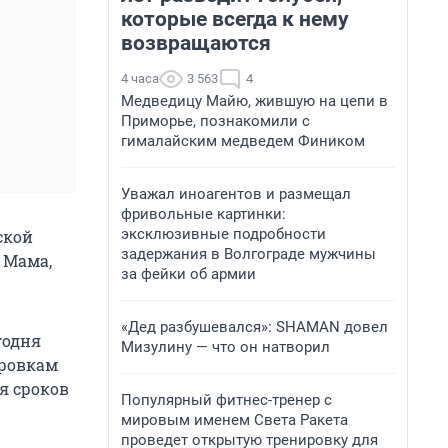
которые всегда к нему
возвращаются
4 часа
3 563
4
Медведицу Майю, жившую на цепи в
Приморье, познакомили с
гималайским медведем Фиником
Уважал иноагентов и размещал
фривольные картинки:
эксклюзивные подробности
ской
задержания в Волгограде мужчины
- Мама,
за фейки об армии
«Дед разбушевался»: SHAMAN довел
годня
Мизулину — что он натворил
ировкам
я сроков
Популярный фитнес-тренер с
мировым именем Света Ракета
проведет открытую тренировку для