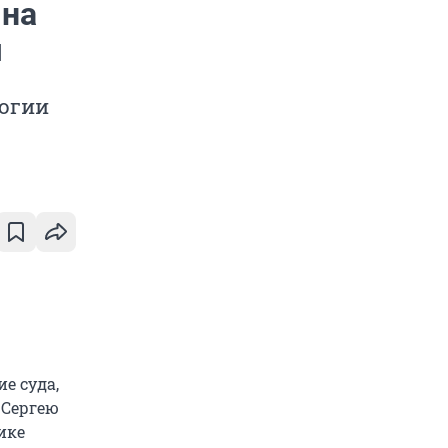
 на
я
логии
е суда,
 Сергею
ике