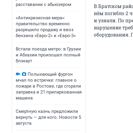
расставании с абьюзером
В Братском райо
нём погибло 2 ч
«Антикризисная мера»:
и узнали. По п
правительство временно
нарушение треб
разрешило продажу и ввоз
оборудования. 
бензина «Евро-2» и «Евро-3»
Встали поезда метро: в Грузии
и Абхазии произошел полный
блэкаут
Полыхающий фургон
мчал по встречке: главное о
пожаре в Ростове, где сгорели
заправка и 21 припаркованная
машина
Смертную казнь предложили
вернуть — для кого. Новости 5
августа