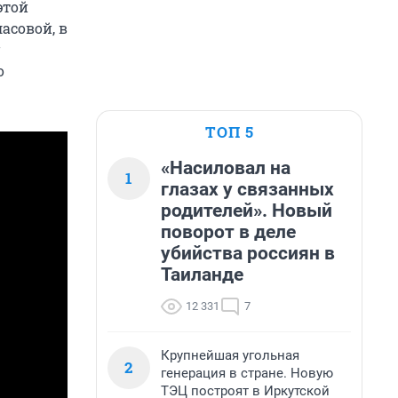
этой
асовой, в
о
ТОП 5
«Насиловал на
1
глазах у связанных
родителей». Новый
поворот в деле
убийства россиян в
Таиланде
12 331
7
Крупнейшая угольная
2
генерация в стране. Новую
ТЭЦ построят в Иркутской