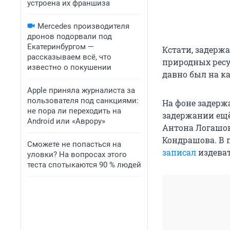
устроена их франшиза
Mercedes производителя
дронов подорвали под
Екатеринбургом —
Кстати, задерж
рассказываем всё, что
природных ресу
известно о покушении
давно был на к
Apple приняла журналиста за
пользователя под санкциями:
На фоне задерж
не пора ли переходить на
задержании ещё
Android или «Аврору»
Антона Логашов
Кондрашова. В 
Сможете не попасться на
записал
издеват
уловки? На вопросах этого
теста спотыкаются 90 % людей