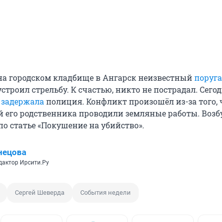
на городском кладбище в Ангарск неизвестный
поруга
строил стрельбу. К счастью, никто не пострадал. Сего
о
задержала
полиция. Конфликт произошёл из-за того, 
й его родственника проводили земляные работы. Воз
по статье «Покушение на убийство».
нецова
дактор Ирсити.Ру
Сергей Шеверда
События недели