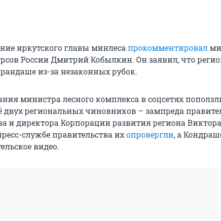
ание иркутского главы минлеса
прокомментировал
ми
рсов России Дмитрий Кобылкин. Он заявил, что регио
арандаше из-за незаконных рубок.
ания министра лесного комплекса в соцсетях поползли
 двух региональных чиновников – зампреда правите
а и директора Корпорации развития региона Виктор
пресс-службе правительства их
опровергли
, а Кондра
ельское видео.