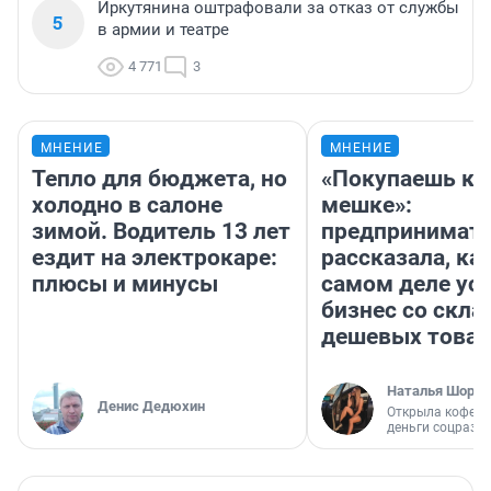
Иркутянина оштрафовали за отказ от службы
5
в армии и театре
4 771
3
МНЕНИЕ
МНЕНИЕ
Тепло для бюджета, но
«Покупаешь ко
холодно в салоне
мешке»:
зимой. Водитель 13 лет
предпринимат
ездит на электрокаре:
рассказала, как
плюсы и минусы
самом деле ус
бизнес со скл
дешевых това
Наталья Шорох
Денис Дедюхин
Открыла кофейн
деньги соцразв