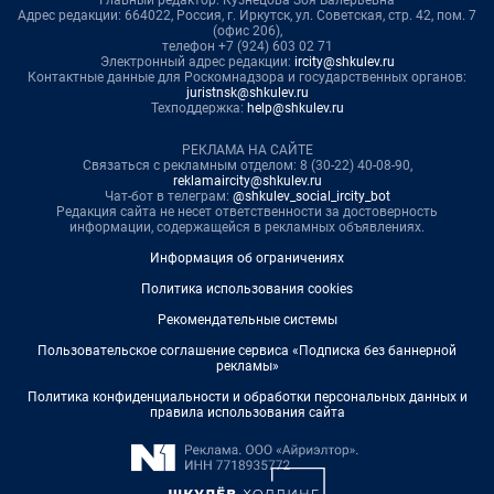
Главный редактор: Кузнецова Зоя Валерьевна
Адрес редакции: 664022, Россия, г. Иркутск, ул. Советская, стр. 42, пом. 7
(офис 206),
телефон +7 (924) 603 02 71
Электронный адрес редакции:
ircity@shkulev.ru
Контактные данные для Роскомнадзора и государственных органов:
juristnsk@shkulev.ru
Техподдержка:
help@shkulev.ru
РЕКЛАМА НА САЙТЕ
Связаться с рекламным отделом: 8 (30-22) 40-08-90,
reklamaircity@shkulev.ru
Чат-бот в телеграм:
@shkulev_social_ircity_bot
Редакция сайта не несет ответственности за достоверность
информации, содержащейся в рекламных объявлениях.
Информация об ограничениях
Политика использования cookies
Рекомендательные системы
Пользовательское соглашение сервиса «Подписка без баннерной
рекламы»
Политика конфиденциальности и обработки персональных данных и
правила использования сайта