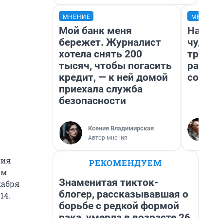
МНЕНИЕ
МНЕНИ
Мой банк меня
Насле
бережет. Журналист
чудом
хотела снять 200
транс
тысяч, чтобы погасить
разне
кредит, — к ней домой
совет
приехала служба
безопасности
Ксения Владимирская
Автор мнения
ния
РЕКОМЕНДУЕМ
ом
Знаменитая тикток-
кабря
блогер, рассказывавшая о
14.
борьбе с редкой формой
рака, умерла в возрасте 26