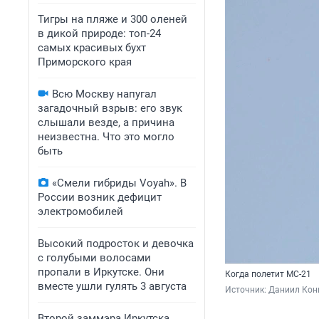
Тигры на пляже и 300 оленей
в дикой природе: топ-24
самых красивых бухт
Приморского края
Всю Москву напугал
загадочный взрыв: его звук
слышали везде, а причина
неизвестна. Что это могло
быть
«Смели гибриды Voyah». В
России возник дефицит
электромобилей
Высокий подросток и девочка
с голубыми волосами
пропали в Иркутске. Они
Когда полетит МС-21
вместе ушли гулять 3 августа
Источник: 
Даниил Кон
Второй заммэра Иркутска