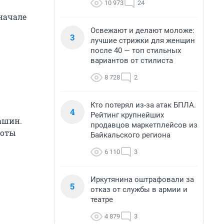
10 973
24
начале
Освежают и делают моложе:
3
лучшие стрижки для женщин
после 40 — топ стильных
вариантов от стилиста
8 728
2
Кто потерял из-за атак БПЛА.
4
Рейтинг крупнейших
ашин.
продавцов маркетплейсов из
боты
Байкальского региона
6 110
3
Иркутянина оштрафовали за
5
отказ от службы в армии и
театре
4 879
3