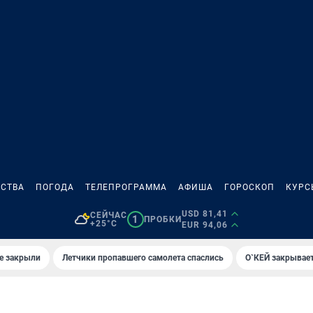
СТВА
ПОГОДА
ТЕЛЕПРОГРАММА
АФИША
ГОРОСКОП
КУРС
USD 81,41
СЕЙЧАС
1
ПРОБКИ
+25°C
EUR 94,06
е закрыли
Летчики пропавшего самолета спаслись
О`КЕЙ закрывает