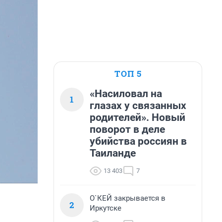
ТОП 5
«Насиловал на
1
глазах у связанных
родителей». Новый
поворот в деле
убийства россиян в
Таиланде
13 403
7
О`КЕЙ закрывается в
2
Иркутске