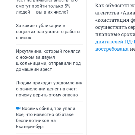
Тест на внимательность: его
Как объяснял ж
смогут пройти только 5%
людей — вы в их числе?
агентства «Авиа
«констатация ф
За какие публикации в
осуществить се
соцсетях вас уволят с работы:
плановые сроки
список
двигателей ПД-
востребована
не
Иркутянина, который гонялся
с ножом за двумя
школьницами, отправили под
домашний арест
Людям приходят уведомления
о зачислении денег на счет:
почему верить этому опасно
Восемь сбили, три упали.
Все, что известно об атаке
беспилотников на
Екатеринбург