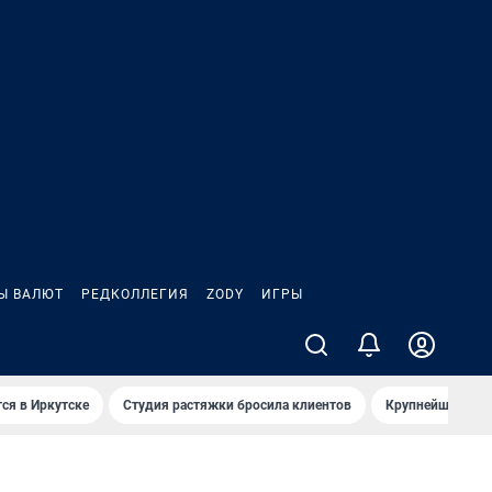
Ы ВАЛЮТ
РЕДКОЛЛЕГИЯ
ZODY
ИГРЫ
ся в Иркутске
Студия растяжки бросила клиентов
Крупнейшие про