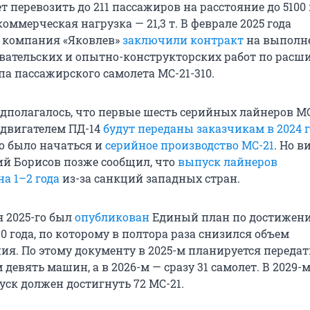
т перевозить до 211 пассажиров на расстояние до 5100 
ммерческая нагрузка — 21,3 т. В феврале 2025 года
 компания «Яковлев»
заключили контракт
на выполн
вательских и опытно-конструкторских работ по рас
па пассажирского самолета МС-21-310.
дполагалось, что первые шесть серийных лайнеров МС
двигателем ПД-14
будут переданы заказчикам в 2024 г
о было начаться и
серийное производство МС-21
. Но в
й Борисов позже сообщил, что
выпуск лайнеров
а 1–2 года
из-за санкций западных стран.
я 2025-го был
опубликован
Единый план по достижен
0 года, по которому в полтора раза снизился объем
я. По этому документу в 2025-м планируется передат
евять машин, а в 2026-м — сразу 31 самолет. В 2029-
ск должен достигнуть 72 МС-21.