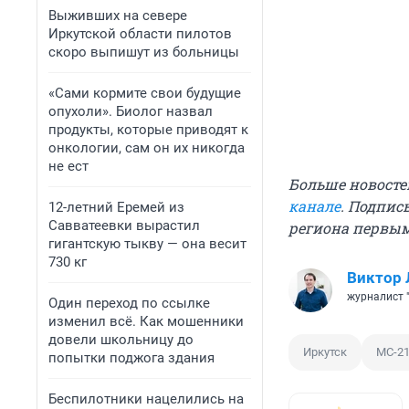
Выживших на севере
Иркутской области пилотов
скоро выпишут из больницы
«Сами кормите свои будущие
опухоли». Биолог назвал
продукты, которые приводят к
онкологии, сам он их никогда
не ест
Больше новосте
канале
. Подпис
12-летний Еремей из
Савватеевки вырастил
региона первы
гигантскую тыкву — она весит
730 кг
Виктор 
журналист 
Один переход по ссылке
изменил всё. Как мошенники
довели школьницу до
Иркутск
МС-2
попытки поджога здания
Беспилотники нацелились на