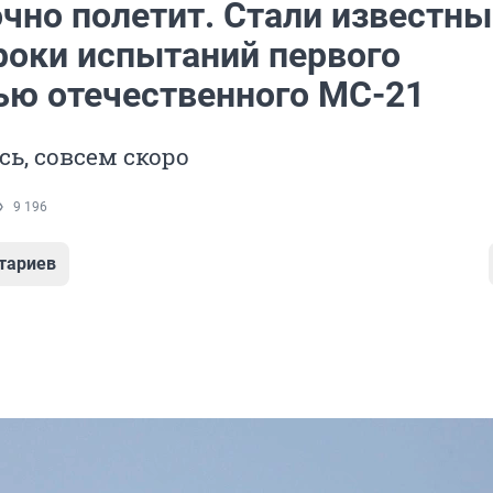
очно полетит. Стали известны
роки испытаний первого
ью отечественного МС-21
сь, совсем скоро
9 196
тариев