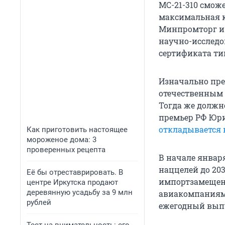
МС-21-310 сможе
максимальная ко
Минпромторг и
научно-исследо
сертификата ти
Изначально пре
отечественным 
Тогда же должн
премьер РФ Юри
откладывается н
Как приготовить настоящее
мороженое дома: 3
проверенных рецепта
В начале январ
наццелей до 203
Её бы отреставрировать. В
импортзамещени
центре Иркутска продают
деревянную усадьбу за 9 млн
авиакомпаниям д
рублей
ежегодный выпу