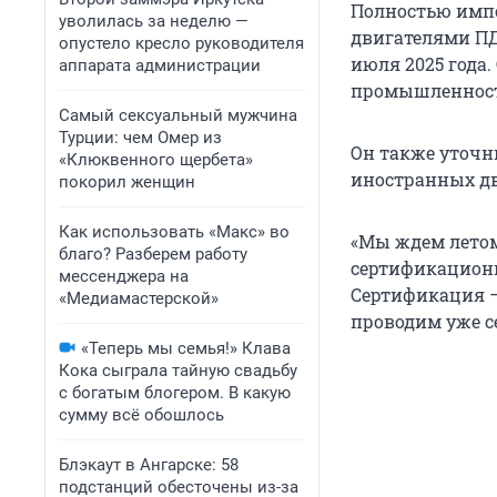
Полностью имп
уволилась за неделю —
двигателями ПД
опустело кресло руководителя
июля 2025 года.
аппарата администрации
промышленност
Самый сексуальный мужчина
Турции: чем Омер из
Он также уточн
«Клюквенного щербета»
иностранных дв
покорил женщин
Как использовать «Макс» во
«Мы ждем летом
благо? Разберем работу
сертификацион
мессенджера на
Сертификация —
«Медиамастерской»
проводим уже с
«Теперь мы семья!» Клава
Кока сыграла тайную свадьбу
с богатым блогером. В какую
сумму всё обошлось
Блэкаут в Ангарске: 58
подстанций обесточены из-за