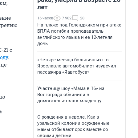
км,
лет
ение
16 часов
7 982
28
ширению
На пляже под Геленджиком при атаке
БПЛА погибли преподаватель
английского языка и ее 12-летняя
дочь
-21 с
оду
.
«Четыре месяца больничных»: в
ице-
Ярославле автомобилист изувечил
пассажира «Яавтобуса»
Участницу шоу «Мама в 16» из
Волгограда обвинили в
ию
домогательствах к младенцу
ь
С рождения в неволе. Как в
м
уральской колонии осужденные
мамы отбывают срок вместе со
своими детьми