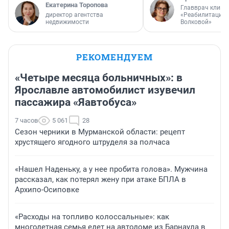
Екатерина Торопова
Главврач клини
директор агентства
«Реабилитация 
недвижимости
Волковой»
РЕКОМЕНДУЕМ
«Четыре месяца больничных»: в
Ярославле автомобилист изувечил
пассажира «Яавтобуса»
7 часов
5 061
28
Сезон черники в Мурманской области: рецепт
хрустящего ягодного штруделя за полчаса
«Нашел Наденьку, а у нее пробита голова». Мужчина
рассказал, как потерял жену при атаке БПЛА в
Архипо-Осиповке
«Расходы на топливо колоссальные»: как
многодетная семья едет на автодоме из Барнаула в