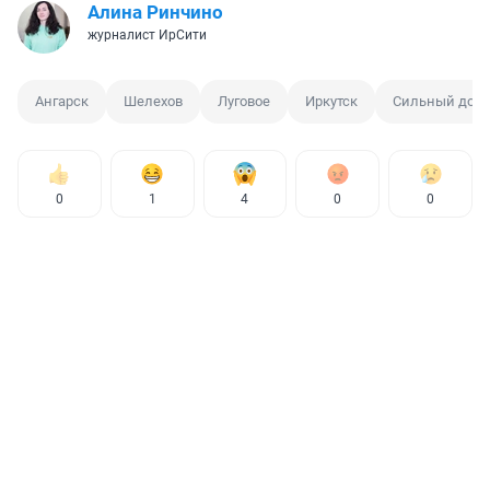
Алина Ринчино
журналист ИрСити
Ангарск
Шелехов
Луговое
Иркутск
Сильный дож
0
1
4
0
0