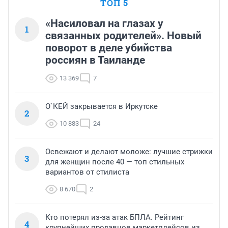
ТОП 5
«Насиловал на глазах у
1
связанных родителей». Новый
поворот в деле убийства
россиян в Таиланде
13 369
7
О`КЕЙ закрывается в Иркутске
2
10 883
24
Освежают и делают моложе: лучшие стрижки
3
для женщин после 40 — топ стильных
вариантов от стилиста
8 670
2
Кто потерял из-за атак БПЛА. Рейтинг
4
крупнейших продавцов маркетплейсов из