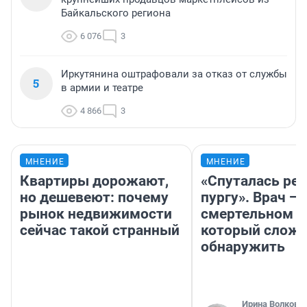
Байкальского региона
6 076
3
Иркутянина оштрафовали за отказ от службы
5
в армии и театре
4 866
3
МНЕНИЕ
МНЕНИЕ
Квартиры дорожают,
«Спуталась реч
но дешевеют: почему
пургу». Врач — 
рынок недвижимости
смертельном д
сейчас такой странный
который слож
обнаружить
Ирина Волкова