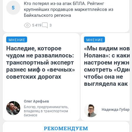
Кто потерял из-за атак БПЛА. Рейтинг
5
крупнейших продавцов маркетплейсов из
Байкальского региона
5 419
3
МНЕНИЕ
МНЕНИЕ
Наследие, которое
«Мы видим нов
чудом не развалилось:
Нолана»: с каки
транспортный эксперт
настроем нужн
разнес миф о «вечных»
смотреть «Одис
советских дорогах
чтобы она не
выглядела как 
Олег Арефьев
Блогер, предприниматель,
Надежда Губарь
владелец в транспортном
бизнесе
РЕКОМЕНДУЕМ