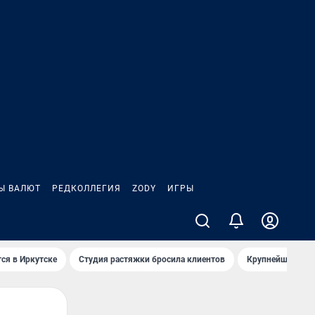
Ы ВАЛЮТ
РЕДКОЛЛЕГИЯ
ZODY
ИГРЫ
ся в Иркутске
Студия растяжки бросила клиентов
Крупнейшие про