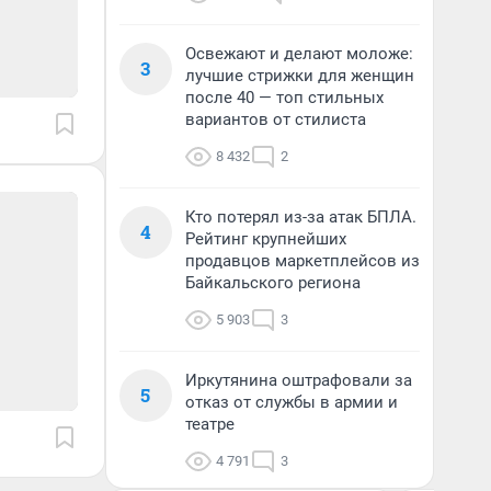
Освежают и делают моложе:
3
лучшие стрижки для женщин
после 40 — топ стильных
вариантов от стилиста
8 432
2
Кто потерял из-за атак БПЛА.
4
Рейтинг крупнейших
продавцов маркетплейсов из
Байкальского региона
5 903
3
Иркутянина оштрафовали за
5
отказ от службы в армии и
театре
4 791
3