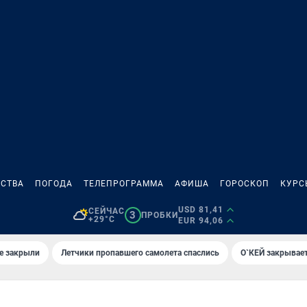
СТВА
ПОГОДА
ТЕЛЕПРОГРАММА
АФИША
ГОРОСКОП
КУРС
USD 81,41
СЕЙЧАС
3
ПРОБКИ
+29°C
EUR 94,06
е закрыли
Летчики пропавшего самолета спаслись
О`КЕЙ закрывает