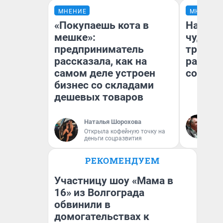
МНЕНИЕ
МНЕНИЕ
«Покупаешь кота в
Наслед
мешке»:
чудом 
предприниматель
трансп
рассказала, как на
разнес
самом деле устроен
советс
бизнес со складами
дешевых товаров
Ол
Наталья Шорохова
Бл
Открыла кофейную точку на
вл
деньги соцразвития
би
РЕКОМЕНДУЕМ
Участницу шоу «Мама в
16» из Волгограда
обвинили в
домогательствах к