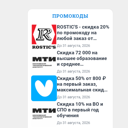
ПРОМОКОДЫ
ROSTIC'S - скидка 20%
по промокоду на
любой заказ от
3199₽!
До 31 августа, 2026
Скидка 72 000 на
высшее образование
и среднее
специальное
До 31 августа, 2026
образование в
Скидка 50% от 800 ₽
первый год обучения
на первый заказ,
максимальная скидка
600 ₽
До 31 августа, 2026
Скидка 10% на ВО и
СПО в первый год
обучения
До 31 августа, 2026