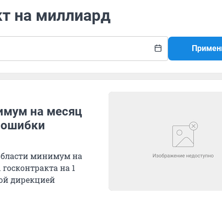
кт на миллиард
Примен
имум на месяц
а ошибки
области минимум на
 госконтракта на 1
ой дирекцией