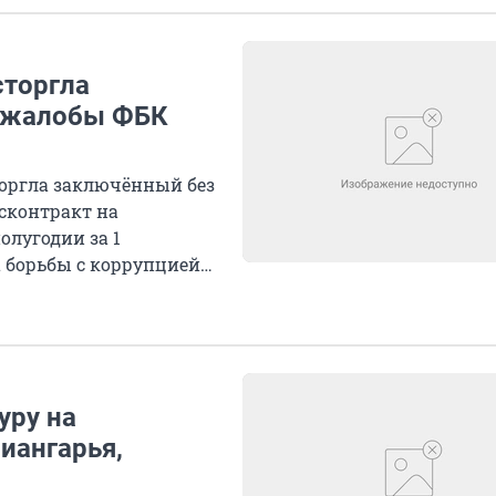
сторгла
е жалобы ФБК
торгла заключённый без
сконтракт на
олугодии за 1
 борьбы с коррупцией
уру на
иангарья,