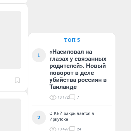
ТОП 5
«Насиловал на
1
глазах у связанных
родителей». Новый
поворот в деле
убийства россиян в
Таиланде
13 172
7
О`КЕЙ закрывается в
2
Иркутске
10 497
24