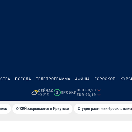
СТВА
ПОГОДА
ТЕЛЕПРОГРАММА
АФИША
ГОРОСКОП
КУРС
USD 80,93
СЕЙЧАС
3
ПРОБКИ
+29°C
EUR 93,19
лись
О`КЕЙ закрывается в Иркутске
Студия растяжки бросила клие