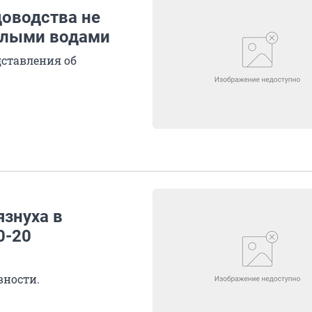
доводства не
алыми водами
дставления об
язнуха в
0-20
вности.