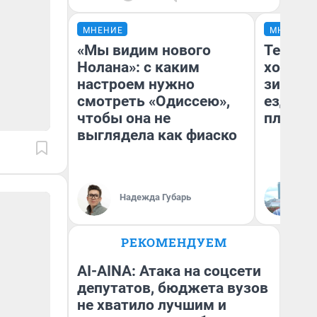
МНЕНИЕ
МНЕНИЕ
«Мы видим нового
Тепло 
Нолана»: с каким
холодн
настроем нужно
зимой.
смотреть «Одиссею»,
ездит н
чтобы она не
плюсы 
выглядела как фиаско
Надежда Губарь
Д
РЕКОМЕНДУЕМ
AI-AINA: Атака на соцсети
депутатов, бюджета вузов
не хватило лучшим и