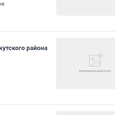
ей.
утского района