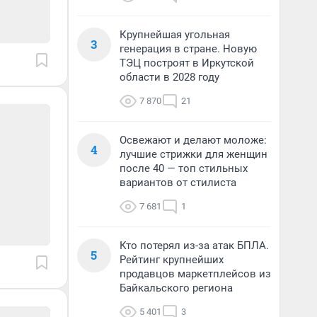
Крупнейшая угольная
3
генерация в стране. Новую
ТЭЦ построят в Иркутской
области в 2028 году
7 870
21
Освежают и делают моложе:
4
лучшие стрижки для женщин
после 40 — топ стильных
вариантов от стилиста
7 681
1
Кто потерял из-за атак БПЛА.
5
Рейтинг крупнейших
продавцов маркетплейсов из
Байкальского региона
5 401
3