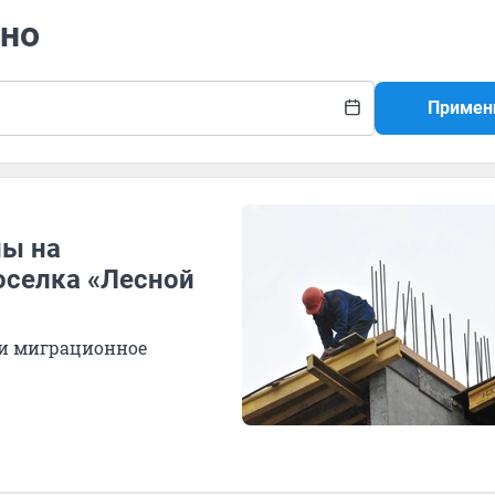
ино
Примен
ны на
оселка «Лесной
ли миграционное