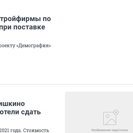
 стройфирмы по
 при поставке
оекту «Демография»
лишкино
отели сдать
021 года. Стоимость