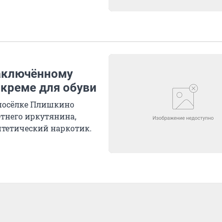
заключённому
 креме для обуви
посёлке Плишкино
етнего иркутянина,
тетический наркотик.