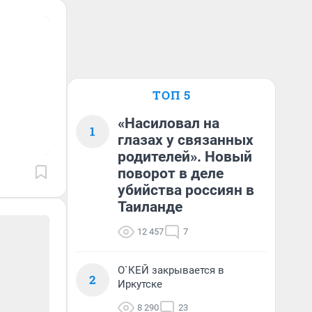
ТОП 5
«Насиловал на
1
глазах у связанных
родителей». Новый
поворот в деле
убийства россиян в
Таиланде
12 457
7
О`КЕЙ закрывается в
2
Иркутске
8 290
23