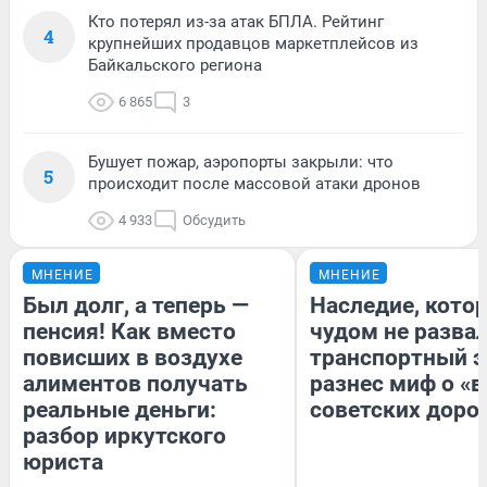
Кто потерял из-за атак БПЛА. Рейтинг
4
крупнейших продавцов маркетплейсов из
Байкальского региона
6 865
3
Бушует пожар, аэропорты закрыли: что
5
происходит после массовой атаки дронов
4 933
Обсудить
МНЕНИЕ
МНЕНИЕ
Был долг, а теперь —
Наследие, кото
пенсия! Как вместо
чудом не разва
повисших в воздухе
транспортный э
алиментов получать
разнес миф о «
реальные деньги:
советских доро
разбор иркутского
юриста