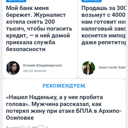
Мой банк меня
Продашь за 3000
бережет. Журналист
возьмут с 4000.
хотела снять 200
нам готовит но
тысяч, чтобы погасить
налоговый зако
кредит, — к ней домой
коснется импор
приехала служба
даже репетитор
безопасности
Ксения Владимирская
Анастасия Завг
Автор мнения
РЕКОМЕНДУЕМ
«Нашел Наденьку, а у нее пробита
голова». Мужчина рассказал, как
потерял жену при атаке БПЛА в Архипо-
Осиповке
8 часов
11 969
2