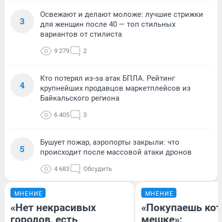
Освежают и делают моложе: лучшие стрижки
3
для женщин после 40 — топ стильных
вариантов от стилиста
9 279
2
Кто потерял из-за атак БПЛА. Рейтинг
4
крупнейших продавцов маркетплейсов из
Байкальского региона
6 405
3
Бушует пожар, аэропорты закрыли: что
5
происходит после массовой атаки дронов
4 683
Обсудить
МНЕНИЕ
МНЕНИЕ
«Нет некрасивых
«Покупаешь кот
городов, есть
мешке»: