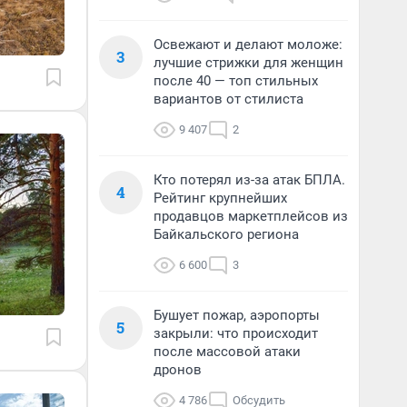
Освежают и делают моложе:
3
лучшие стрижки для женщин
после 40 — топ стильных
вариантов от стилиста
9 407
2
Кто потерял из-за атак БПЛА.
4
Рейтинг крупнейших
продавцов маркетплейсов из
Байкальского региона
6 600
3
Бушует пожар, аэропорты
5
закрыли: что происходит
после массовой атаки
дронов
4 786
Обсудить