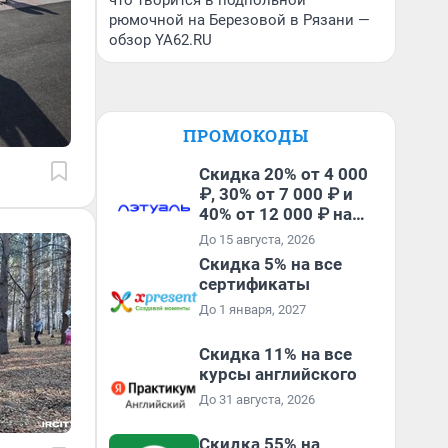
что творится в подпольной
рюмочной на Березовой в Рязани —
обзор YA62.RU
ПРОМОКОДЫ
Скидка 20% от 4 000
₽, 30% от 7 000 ₽ и
40% от 12 000 ₽ на
первый и все
До 15 августа, 2026
повторные заказы по
Скидка 5% на все
промокоду ТРЕНД
сертификаты
До 1 января, 2027
Скидка 11% на все
курсы английского
До 31 августа, 2026
Скидка 55% на