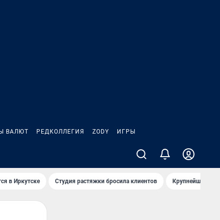
Ы ВАЛЮТ
РЕДКОЛЛЕГИЯ
ZODY
ИГРЫ
ся в Иркутске
Студия растяжки бросила клиентов
Крупнейшие про