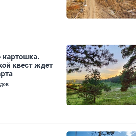
о картошка.
кой квест ждет
арта
одов