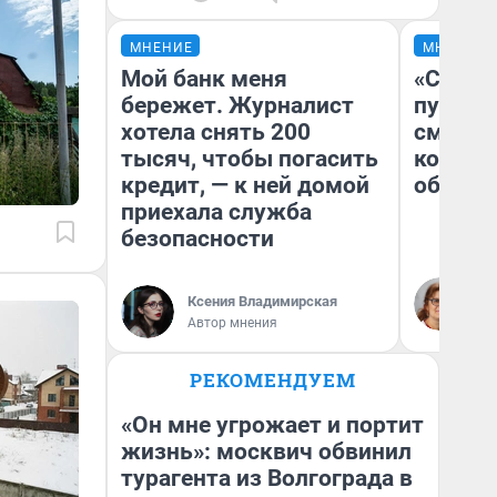
МНЕНИЕ
МНЕНИЕ
Мой банк меня
«Спутал
бережет. Журналист
пургу».
хотела снять 200
смерте
тысяч, чтобы погасить
которы
кредит, — к ней домой
обнару
приехала служба
безопасности
Ир
Гл
Ксения Владимирская
«Р
Автор мнения
Во
РЕКОМЕНДУЕМ
«Он мне угрожает и портит
жизнь»: москвич обвинил
турагента из Волгограда в