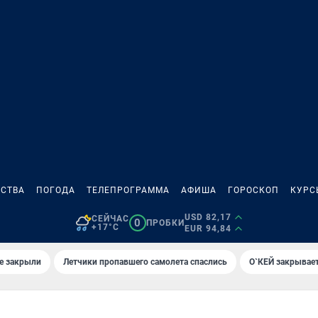
СТВА
ПОГОДА
ТЕЛЕПРОГРАММА
АФИША
ГОРОСКОП
КУРС
USD 82,17
СЕЙЧАС
0
ПРОБКИ
+17°C
EUR 94,84
е закрыли
Летчики пропавшего самолета спаслись
О`КЕЙ закрывает