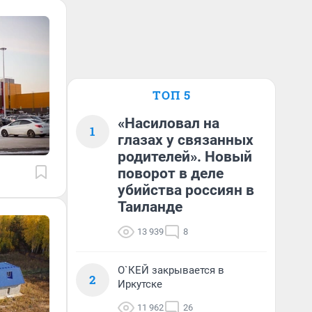
ТОП 5
«Насиловал на
1
глазах у связанных
родителей». Новый
поворот в деле
убийства россиян в
Таиланде
13 939
8
О`КЕЙ закрывается в
2
Иркутске
11 962
26