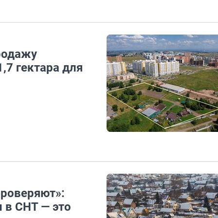
родажу
,7 гектара для
проверяют»:
 в СНТ — это