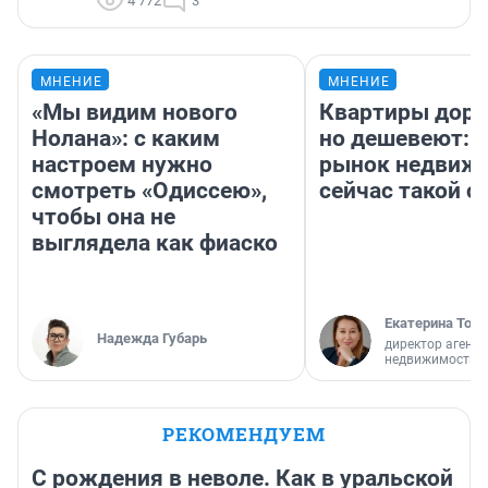
4 772
3
МНЕНИЕ
МНЕНИЕ
«Мы видим нового
Квартиры дор
Нолана»: с каким
но дешевеют: 
настроем нужно
рынок недвиж
смотреть «Одиссею»,
сейчас такой 
чтобы она не
выглядела как фиаско
Екатерина Торо
Надежда Губарь
директор агентс
недвижимости
РЕКОМЕНДУЕМ
С рождения в неволе. Как в уральской