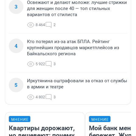
Освежают и делают моложе: лучшие стрижки
3
для женщин после 40 — топ стильных
вариантов от стилиста
8 464
2
Кто потерял из-за атак БПЛА. Рейтинг
4
крупнейших продавцов маркетплейсов из
Байкальского региона
5 922
3
Иркутянина оштрафовали за отказ от службы
5
в армии и театре
4 802
3
МНЕНИЕ
МНЕНИЕ
Квартиры дорожают,
Мой банк меня
но дешевеют: почему
бережет. Журн