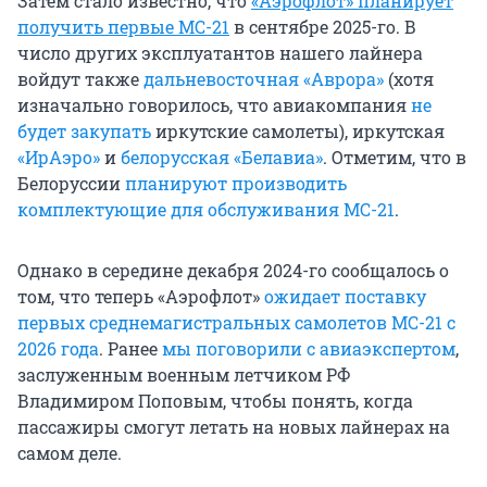
Затем стало известно, что
«Аэрофлот» планирует
получить первые МС-21
в сентябре 2025-го. В
число других эксплуатантов нашего лайнера
войдут также
дальневосточная «Аврора»
(хотя
изначально говорилось, что авиакомпания
не
будет закупать
иркутские самолеты), иркутская
«ИрАэро»
и
белорусская «Белавиа»
. Отметим, что в
Белоруссии
планируют производить
комплектующие для обслуживания МС-21
.
Однако в середине декабря 2024-го сообщалось о
том, что теперь «Аэрофлот»
ожидает поставку
первых среднемагистральных самолетов МС-21 с
2026 года
. Ранее
мы поговорили с авиаэкспертом
,
заслуженным военным летчиком РФ
Владимиром Поповым, чтобы понять, когда
пассажиры смогут летать на новых лайнерах на
самом деле.