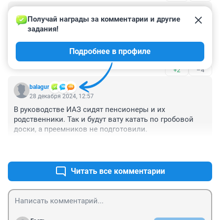
Гость
28 декабря 2024, 16:57
Получай награды за комментарии и другие 
задания!
Все идет по путейскому плану, то есть, имитация 
всего и вся. 

Подробнее в профиле
Эта власть ничего кроме врать и воровать не умеет и 
не будет.
+2
–4
balagur
28 декабря 2024, 12:57
В руководстве ИАЗ сидят пенсионеры и их 
родственники. Так и будут вату катать по гробовой 
доски, а преемников не подготовили.
+12
–2
Читать все комментарии