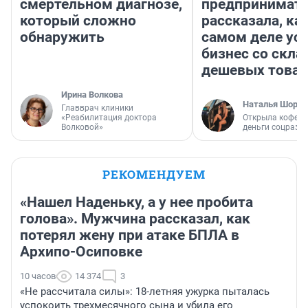
смертельном диагнозе,
предпринимат
который сложно
рассказала, как
обнаружить
самом деле ус
бизнес со скл
дешевых това
Ирина Волкова
Наталья Шорох
Главврач клиники
«Реабилитация доктора
Открыла кофейн
Волковой»
деньги соцразв
РЕКОМЕНДУЕМ
«Нашел Наденьку, а у нее пробита
голова». Мужчина рассказал, как
потерял жену при атаке БПЛА в
Архипо-Осиповке
10 часов
14 374
3
«Не рассчитала силы»: 18-летняя ужурка пыталась
успокоить трехмесячного сына и убила его