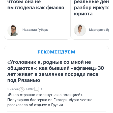
чтобы она не
реальные день
выглядела как фиаско
разбор иркутск
юриста
Надежда Губарь
Маргарита Яро
РЕКОМЕНДУЕМ
«Уголовник я, родные со мной не
общаются»: как бывший «афганец» 30
лет живет в землянке посреди леса
под Рязанью
5 часов
4 092
1
«Было страшно столкнуться с полицией».
Популярная блогерша из Екатеринбурга честно
рассказала об отдыхе в Грузии