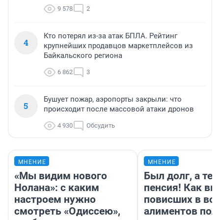
9 578
2
Кто потерял из-за атак БПЛА. Рейтинг
4
крупнейших продавцов маркетплейсов из
Байкальского региона
6 862
3
Бушует пожар, аэропорты закрыли: что
5
происходит после массовой атаки дронов
4 930
Обсудить
МНЕНИЕ
МНЕНИЕ
«Мы видим нового
Был долг, а те
Нолана»: с каким
пенсия! Как вм
настроем нужно
повисших в во
смотреть «Одиссею»,
алиментов пол