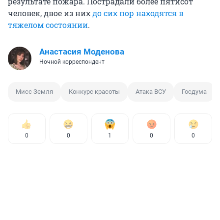
результате пожара. Пострадали более пятисот
человек, двое из них
до сих пор находятся в
тяжелом состоянии
.
Анастасия Моденова
Ночной корреспондент
Мисс Земля
Конкурс красоты
Атака ВСУ
Госдума
0
0
1
0
0