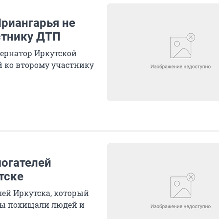
Приангарья не
стнику ДТП
бернатор Иркутской
й ко второму участнику
огателей
тске
лей Иркутска, который
пы похищали людей и