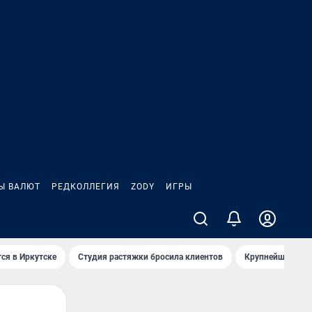
Ы ВАЛЮТ
РЕДКОЛЛЕГИЯ
ZODY
ИГРЫ
ся в Иркутске
Студия растяжки бросила клиентов
Крупнейшие про