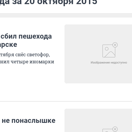
да за 20 октября 2015
ь сбил пешехода
арске
ктября снёс светофор,
анил четыре иномарки
ю не понаслышке