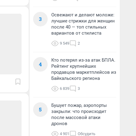
Освежают и делают моложе:
3
лучшие стрижки для женщин
после 40 — топ стильных
вариантов от стилиста
9 549
2
Кто потерял из-за атак БПЛА.
4
Рейтинг крупнейших
продавцов маркетплейсов из
Байкальского региона
6 839
3
Бушует пожар, аэропорты
5
закрыли: что происходит
после массовой атаки
дронов
4 901
Обсудить