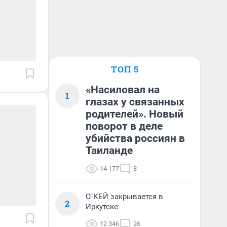
ТОП 5
«Насиловал на
1
глазах у связанных
родителей». Новый
поворот в деле
убийства россиян в
Таиланде
14 177
8
О`КЕЙ закрывается в
2
Иркутске
12 346
26