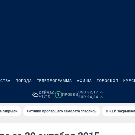
СТВА
ПОГОДА
ТЕЛЕПРОГРАММА
АФИША
ГОРОСКОП
КУРС
USD 82,17
СЕЙЧАС
1
ПРОБКИ
+17°C
EUR 94,84
е закрыли
Летчики пропавшего самолета спаслись
О`КЕЙ закрывает