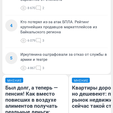
8 670
2
Кто потерял из-за атак БПЛА. Рейтинг
4
крупнейших продавцов маркетплейсов из
Байкальского региона
6 079
3
Иркутянина оштрафовали за отказ от службы в
5
армии и театре
4 867
3
МНЕНИЕ
МНЕНИЕ
Был долг, а теперь —
Квартиры доро
пенсия! Как вместо
но дешевеют: п
повисших в воздухе
рынок недвижи
алиментов получать
сейчас такой с
реальные деньги: