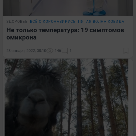
ЗДОРОВЬЕ
ВСЁ О КОРОНАВИРУСЕ
ПЯТАЯ ВОЛНА КОВИДА
ПОД
Не только температура: 19 симптомов
омикрона
23 января, 2022, 08:10
146
1