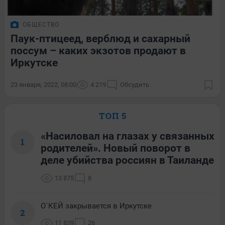
ОБЩЕСТВО
Паук-птицеед, верблюд и сахарный
поссум – каких экзотов продают в
Иркутске
23 января, 2022, 08:00
4 219
Обсудить
ТОП 5
«Насиловал на глазах у связанных
1
родителей». Новый поворот в
деле убийства россиян в Таиланде
13 875
8
О`КЕЙ закрывается в Иркутске
2
11 839
26