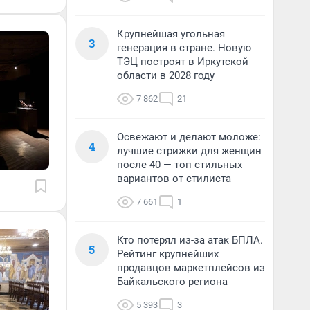
Крупнейшая угольная
3
генерация в стране. Новую
ТЭЦ построят в Иркутской
области в 2028 году
7 862
21
Освежают и делают моложе:
4
лучшие стрижки для женщин
после 40 — топ стильных
вариантов от стилиста
7 661
1
Кто потерял из-за атак БПЛА.
5
Рейтинг крупнейших
продавцов маркетплейсов из
Байкальского региона
5 393
3