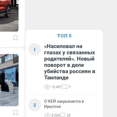
ТОП 5
«Насиловал на
1
глазах у связанных
родителей». Новый
поворот в деле
убийства россиян в
Таиланде
12 437
7
О`КЕЙ закрывается в
2
Иркутске
8 224
23