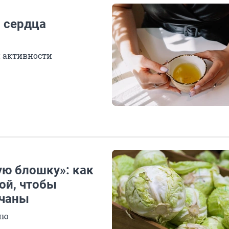
 сердца
й активности
ую блошку»: как
ой, чтобы
очаны
ию