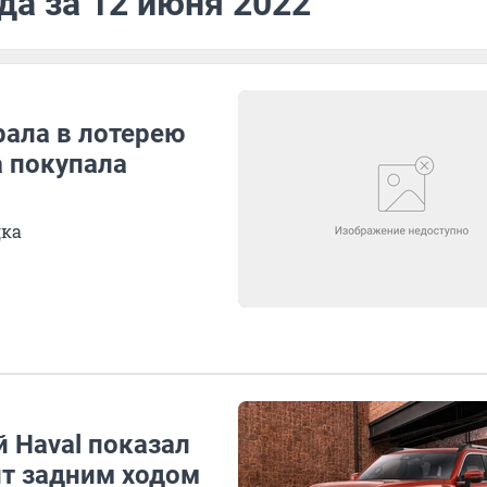
да за 12 июня 2022
рала в лотерею
а покупала
дка
й Haval показал
ит задним ходом