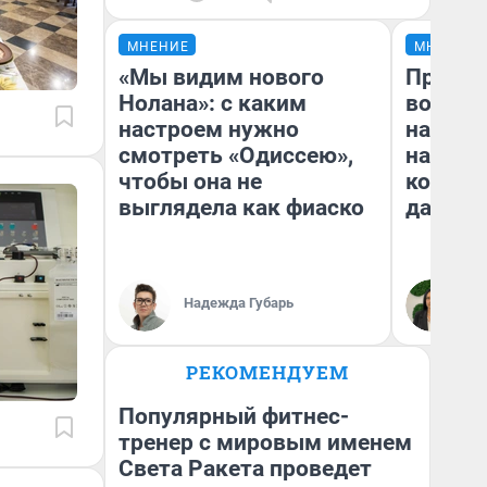
МНЕНИЕ
МНЕНИЕ
«Мы видим нового
Продаш
Нолана»: с каким
возьмут
настроем нужно
нам го
смотреть «Одиссею»,
налого
чтобы она не
коснет
выглядела как фиаско
даже р
Надежда Губарь
Ан
РЕКОМЕНДУЕМ
Популярный фитнес-
тренер с мировым именем
Света Ракета проведет