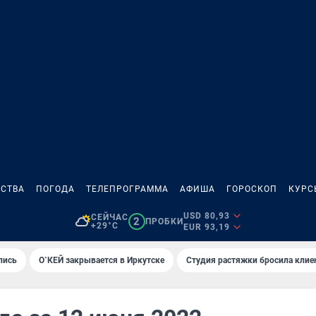
СТВА
ПОГОДА
ТЕЛЕПРОГРАММА
АФИША
ГОРОСКОП
КУРС
USD 80,93
СЕЙЧАС
2
ПРОБКИ
+29°C
EUR 93,19
лись
О`КЕЙ закрывается в Иркутске
Студия растяжки бросила клие