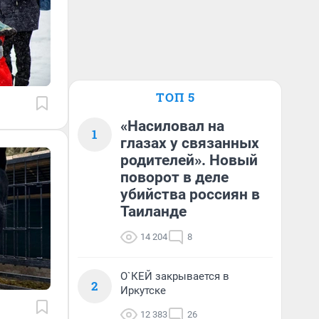
ТОП 5
«Насиловал на
1
глазах у связанных
родителей». Новый
поворот в деле
убийства россиян в
Таиланде
14 204
8
О`КЕЙ закрывается в
2
Иркутске
12 383
26