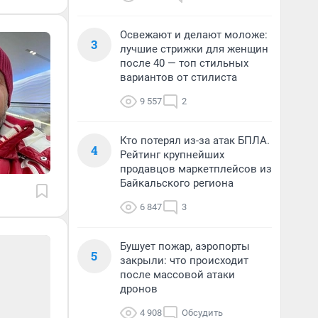
Освежают и делают моложе:
3
лучшие стрижки для женщин
после 40 — топ стильных
вариантов от стилиста
9 557
2
Кто потерял из-за атак БПЛА.
4
Рейтинг крупнейших
продавцов маркетплейсов из
Байкальского региона
6 847
3
Бушует пожар, аэропорты
5
закрыли: что происходит
после массовой атаки
дронов
4 908
Обсудить