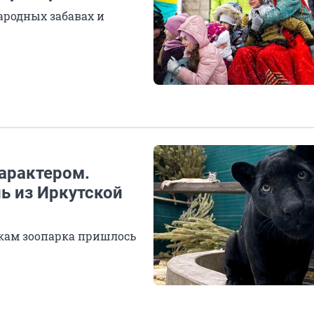
ародных забавах и
арактером.
ь из Иркутской
кам зоопарка пришлось