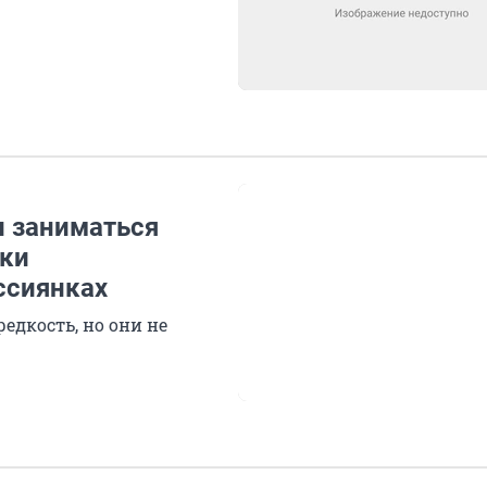
и заниматься
рки
ссиянках
редкость, но они не