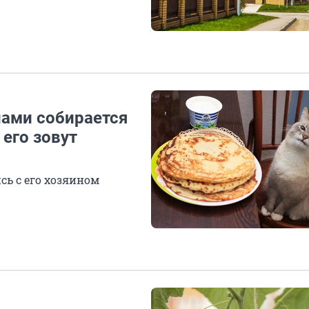
нами собирается
 его зовут
сь с его хозяином