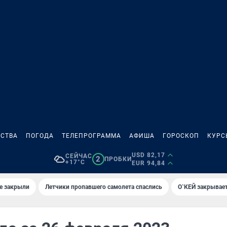
СТВА
ПОГОДА
ТЕЛЕПРОГРАММА
АФИША
ГОРОСКОП
КУРС
USD 82,17
СЕЙЧАС
2
ПРОБКИ
+17°C
EUR 94,84
е закрыли
Летчики пропавшего самолета спаслись
О`КЕЙ закрывает