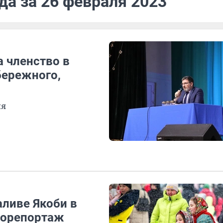
да за 26 февраля 2023
 членство в
бережного,
ия
аливе Якоби в
торепортаж