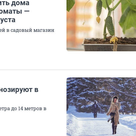
ить дома
томаты —
куста
лей в садовый магазин
гнозируют в
тра до 14 метров в