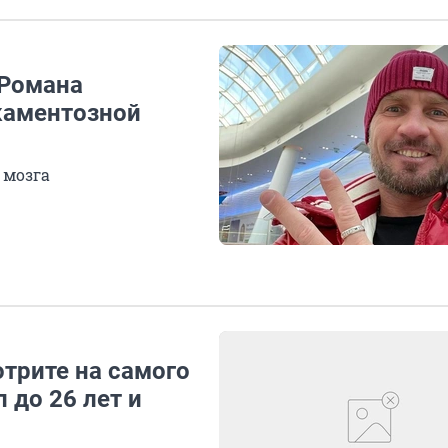
 Романа
каментозной
 мозга
трите на самого
 до 26 лет и