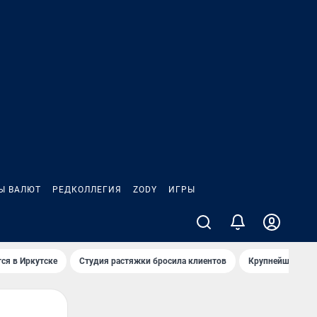
Ы ВАЛЮТ
РЕДКОЛЛЕГИЯ
ZODY
ИГРЫ
ся в Иркутске
Студия растяжки бросила клиентов
Крупнейшие про