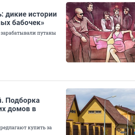
ь: дикие истории
ных бабочек»
о зарабатывали путаны
й. Подборка
их домов в
предлагают купить за