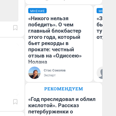
МНЕНИЕ
МНЕНИЕ
«Никого нельзя
«За не
победить». О чем
были с
главный блокбастер
турист
этого года, который
отдыхе
бьет рекорды в
прокате: честный
отзыв на «Одиссею»
Нолана
Ал
Стас Соколов
за
Эксперт
ре
РЕКОМЕНДУЕМ
«Год преследовал и облил
кислотой». Рассказ
петербурженки о