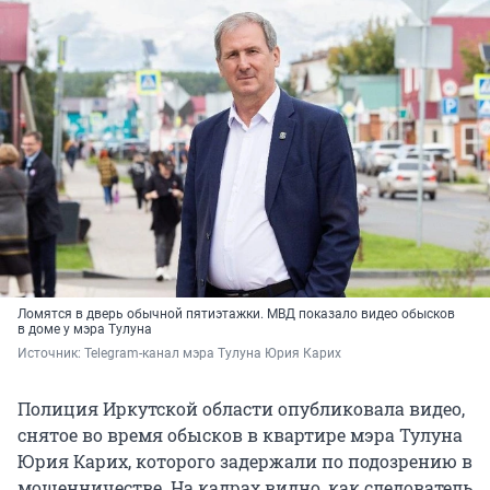
Ломятся в дверь обычной пятиэтажки. МВД показало видео обысков
в доме у мэра Тулуна
Источник: 
Telegram-канал мэра Тулуна Юрия Карих
Полиция Иркутской области опубликовала видео,
снятое во время обысков в квартире мэра Тулуна
Юрия Карих, которого задержали по подозрению в
мошенничестве. На кадрах видно, как следователь