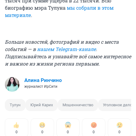
тысяч при сумме ущерба в 22 тысячи. Всю
биографию мэра Тулуна
мы собрали в этом
материале
.
Больше новостей, фотографий и видео с места
событий — в
нашем Telegram-канале
.
Подписывайтесь и узнавайте всё самое интересное
и важное из жизни региона первыми.
Алина Ринчино
журналист ИрСити
Тулун
Юрий Карих
Мошенничество
Уголовное дело
0
0
0
0
0