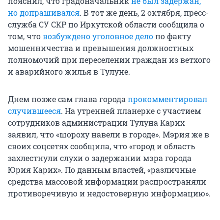
пояснил, что градоначальник
не был задержан,
но допрашивался
. В тот же день, 2 октября, пресс-
служба СУ СКР по Иркутской области сообщила о
том, что
возбуждено уголовное дело
по факту
мошенничества и превышения должностных
полномочий при переселении граждан из ветхого
и аварийного жилья в Тулуне.
Днем позже сам глава города
прокомментировал
случившееся
. На утренней планерке с участием
сотрудников администрации Тулуна Карих
заявил, что «шороху навели в городе». Мэрия же в
своих соцсетях сообщила, что «город и область
захлестнули слухи о задержании мэра города
Юрия Карих». По данным властей, «различные
средства массовой информации распространяли
противоречивую и недостоверную информацию».