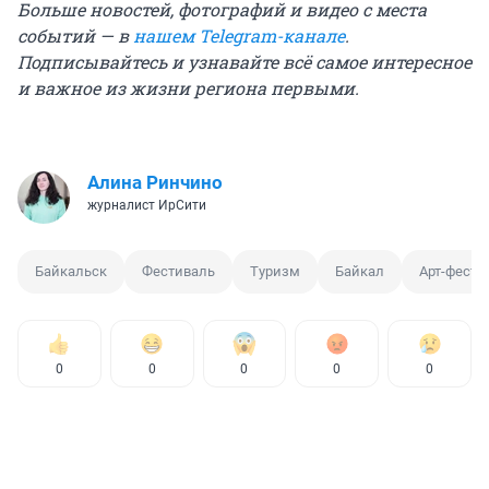
Больше новостей, фотографий и видео с места
событий — в
нашем Telegram-канале
.
Подписывайтесь и узнавайте всё самое интересное
и важное из жизни региона первыми.
Алина Ринчино
журналист ИрСити
Байкальск
Фестиваль
Туризм
Байкал
Арт-фести
0
0
0
0
0