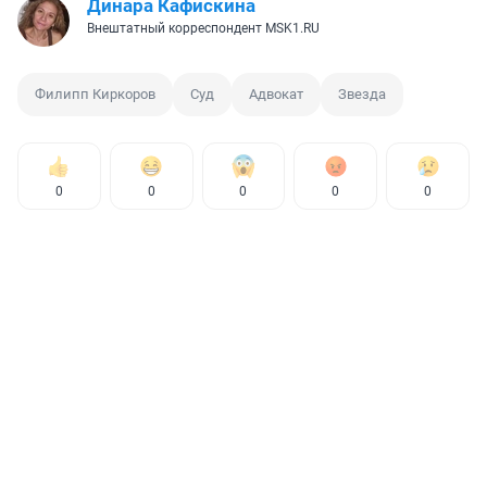
Динара Кафискина
Внештатный корреспондент MSK1.RU
Филипп Киркоров
Суд
Адвокат
Звезда
0
0
0
0
0