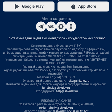
Google Play
App Store
Мы в соцсетях
Контактные данные для Роскомнадзора и государственных органов
Сетевое издание «Ирсити.ру» (18+)
Зарегистрировано Федеральной службой по надзору в сфере связи,
информационных технологий и массовых коммуникаций (Роскомнадзор)
Регистрационный номер ЭЛ № ФС 77 – 83655 от 26.07.2022 г.
Учредитель: Общество с ограниченной ответственностью "ИНТЕРНЕТ
ТЕХНОЛОГИИ"
Главный редактор: Кузнецова Зоя Валерьевна
Адрес редакции: 664022, Россия, г. Иркутск, ул. Советская, стр. 42, пом. 7
(офис 206),
телефон +7 (924) 603 02 71
Электронный адрес редакции:
ircity@shkulev.ru
Контактные данные для Роскомнадзора и государственных органов:
juristnsk@shkulev.ru
Техподдержка:
help@shkulev.ru
РЕКЛАМА НА САЙТЕ
Связаться с рекламным отделом: 8 (30-22) 40-08-90,
reklamaircity@shkulev.ru
Чат-бот в телеграм:
@shkulev_social_ircity_bot