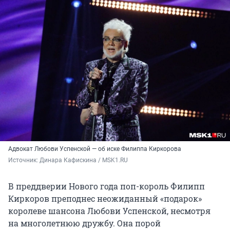
Адвокат Любови Успенской — об иске Филиппа Киркорова
Источник: 
Динара Кафискина / MSK1.RU
В преддверии Нового года поп-король Филипп
Киркоров преподнес неожиданный «подарок»
королеве шансона Любови Успенской, несмотря
на многолетнюю дружбу. Она порой