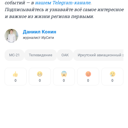
событий — в
нашем Telegram-канале
.
Подписывайтесь и узнавайте всё самое интересное
и важное из жизни региона первыми.
Даниил Конин
журналист ИрСити
МС-21
Телевидение
ОАК
Иркутский авиационный за
0
0
0
0
0