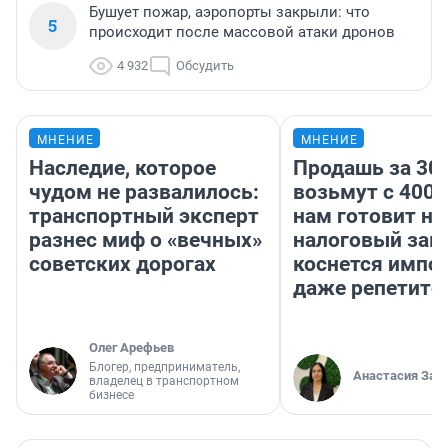
Бушует пожар, аэропорты закрыли: что
5
происходит после массовой атаки дронов
4 932
Обсудить
МНЕНИЕ
МНЕНИЕ
Наследие, которое
Продашь за 300
чудом не развалилось:
возьмут с 4000
транспортный эксперт
нам готовит н
разнес миф о «вечных»
налоговый зако
советских дорогах
коснется импор
даже репетито
Олег Арефьев
Блогер, предприниматель,
Анастасия Зав
владелец в транспортном
бизнесе