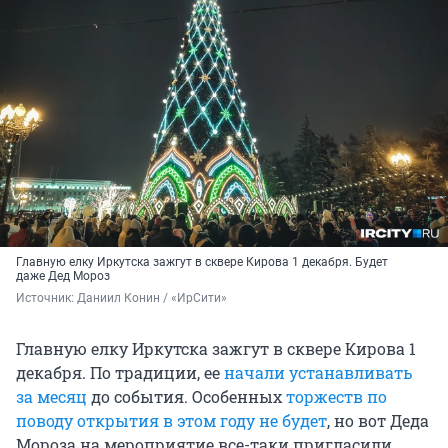
Главную елку Иркутска зажгут в сквере Кирова 1 декабря. Будет
даже Дед Мороз
Источник: 
Даниил Конин / «ИрСити»
Главную елку Иркутска зажгут в сквере Кирова 1
декабря. По традиции, ее
начали устанавливать
за месяц
до события. Особенных
торжеств по
поводу открытия в этом году не будет
, но вот Деда
Мороза на мероприятие все-таки пригласили,