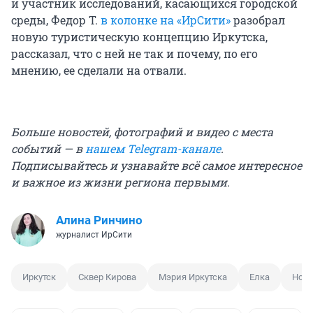
и участник исследований, касающихся городской
среды, Федор Т.
в колонке на «ИрСити»
разобрал
новую туристическую концепцию Иркутска,
рассказал, что с ней не так и почему, по его
мнению, ее сделали на отвали.
Больше новостей, фотографий и видео с места
событий — в
нашем Telegram-канале
.
Подписывайтесь и узнавайте всё самое интересное
и важное из жизни региона первыми.
Алина Ринчино
журналист ИрСити
Иркутск
Сквер Кирова
Мэрия Иркутска
Елка
Новы