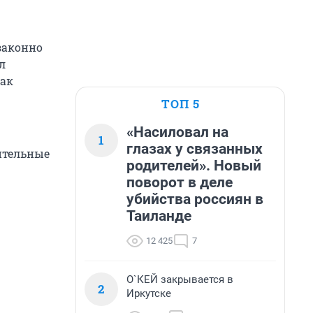
законно
л
как
ТОП 5
«Насиловал на
1
глазах у связанных
ительные
родителей». Новый
поворот в деле
убийства россиян в
Таиланде
12 425
7
О`КЕЙ закрывается в
2
Иркутске