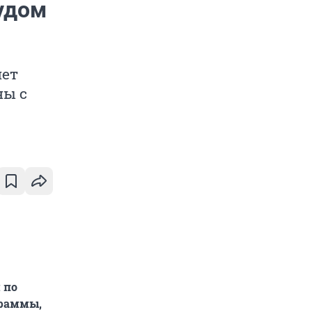
удом
нет
ны с
 по
граммы,