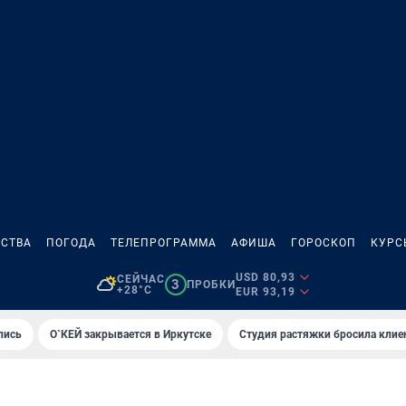
СТВА
ПОГОДА
ТЕЛЕПРОГРАММА
АФИША
ГОРОСКОП
КУРС
USD 80,93
СЕЙЧАС
3
ПРОБКИ
+28°C
EUR 93,19
лись
О`КЕЙ закрывается в Иркутске
Студия растяжки бросила клие