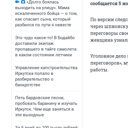
«Долго боялась
сообщается 5 но
выходить на улицу». Мама
искалеченного бойца — о том,
По версии след
как спасает сына, который
разбился по пути к невесте
через шпионску
переговоры свое
Это чудо какое-то! В Бодайбо
женщина узнала
доставили экипаж
пропавшего в тайге самолета:
в каком состоянии летчики
Уголовное дело
переговоров», 
Управление капстроительства
работы.
Иркутска попало в
разбирательство о
банкротстве
Петь бардовские песни,
пробовать баранину и изучать
Иркутск. Чем еще заняться в
эти выходные
За 5 дней до 100 тысяч рублей: