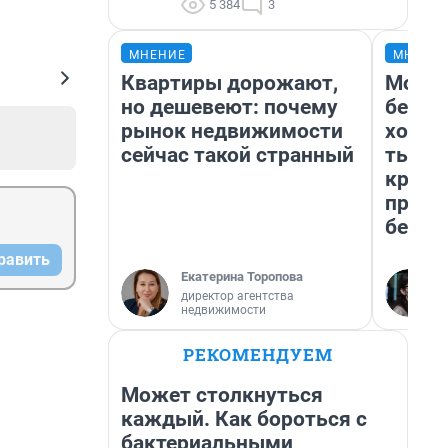
5 384
3
МНЕНИЕ
МНЕНИ
Квартиры дорожают,
Мой б
но дешевеют: почему
береж
рынок недвижимости
хотел
сейчас такой странный
тысяч
креди
приех
безоп
равить
Екатерина Торопова
директор агентства
недвижимости
РЕКОМЕНДУЕМ
Может столкнуться
каждый. Как бороться с
бактериальными