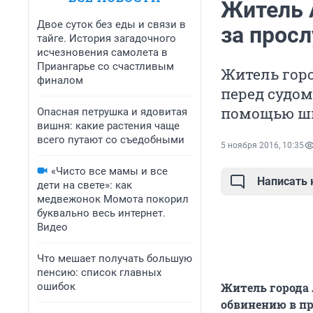
Житель 
Двое суток без еды и связи в
за прос
тайге. История загадочного
исчезновения самолета в
Приангарье со счастливым
Житель горо
финалом
перед судом
помощью ш
Опасная петрушка и ядовитая
вишня: какие растения чаще
всего путают со съедобными
5 ноября 2016, 10:35
«Чисто все мамы и все
Написать
дети на свете»: как
медвежонок Момота покорил
буквально весь интернет.
Видео
Что мешает получать большую
пенсию: список главных
ошибок
Житель города 
обвинению в п