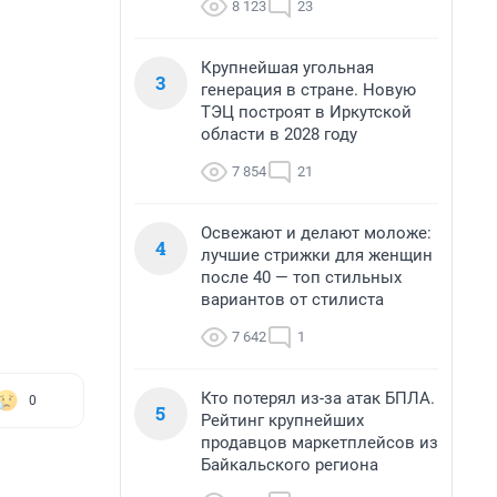
8 123
23
Крупнейшая угольная
3
генерация в стране. Новую
ТЭЦ построят в Иркутской
области в 2028 году
7 854
21
Освежают и делают моложе:
4
лучшие стрижки для женщин
после 40 — топ стильных
вариантов от стилиста
7 642
1
Кто потерял из-за атак БПЛА.
0
5
Рейтинг крупнейших
продавцов маркетплейсов из
Байкальского региона